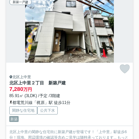
新築一戸建
北区上中里
北区上中里２丁目 新築戸建
7,280
万円
85.91㎡ (3LDK) /予定 /3階建
都電荒川線「梶原」駅 徒歩11分
閑静な住宅地
公共下水
新築
北区上中里の閑静な住宅街に新築戸建が登場です！「上中里」駅徒歩6
分！現地、周辺環境の確認等含めご見学は随時承っております...
もっと