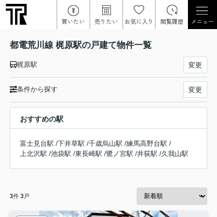
買いたい
売りたい
お気に入り
閲覧履歴
メニュー
都電荒川線 梶原駅の戸建て物件一覧
梶原駅
変更
条件から探す
変更
おすすめの駅
富士見台駅
/
下井草駅
/
千歳烏山駅
/
練馬高野台駅
/
上北沢駅
/
池袋駅
/
東長崎駅
/
鷺ノ宮駅
/
井荻駅
/
久我山駅
3
件
3
戸