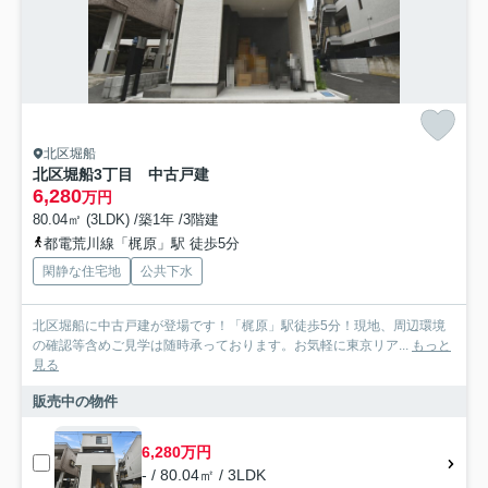
北区堀船
北区堀船3丁目 中古戸建
6,280
万円
80.04㎡ (3LDK) /築1年 /3階建
都電荒川線「梶原」駅 徒歩5分
閑静な住宅地
公共下水
北区堀船に中古戸建が登場です！「梶原」駅徒歩5分！現地、周辺環境
の確認等含めご見学は随時承っております。お気軽に東京リア...
もっと
見る
販売中の物件
6,280万円
- / 80.04㎡ / 3LDK