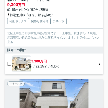
9,300
万円
92.15㎡ (4LDK) /築2年 /3階建
都電荒川線「梶原」駅 徒歩8分
宅配ボックス
閑静な住宅地
公共下水
北区上中里に築浅中古戸建が登場です！「上中里」駅徒歩3分！現地、
周辺環境の確認等含めご見学は随時承っております。お気軽に...
もっと
見る
販売中の物件
9,300万円
- / 92.15㎡ / 4LDK
中古一戸建