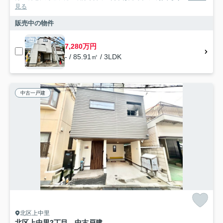
見る
販売中の物件
7,280万円
- / 85.91㎡ / 3LDK
中古一戸建
北区上中里
北区上中里2丁目 中古戸建