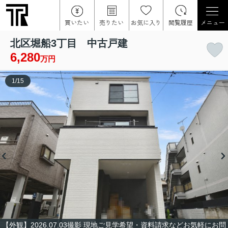
買いたい
売りたい
お気に入り
閲覧履歴
メニュー
北区堀船3丁目 中古戸建
6,280
万円
1
/
15
【外観】2026.07.03撮影 現地ご見学希望・資料請求などお気軽にお問