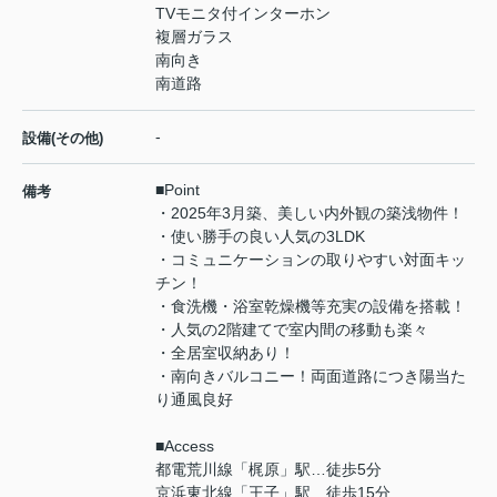
TVモニタ付インターホン
複層ガラス
南向き
南道路
-
設備(その他)
■Point
備考
・2025年3月築、美しい内外観の築浅物件！
・使い勝手の良い人気の3LDK
・コミュニケーションの取りやすい対面キッ
チン！
・食洗機・浴室乾燥機等充実の設備を搭載！
・人気の2階建てで室内間の移動も楽々
・全居室収納あり！
・南向きバルコニー！両面道路につき陽当た
り通風良好
■Access
都電荒川線「梶原」駅…徒歩5分
京浜東北線「王子」駅…徒歩15分