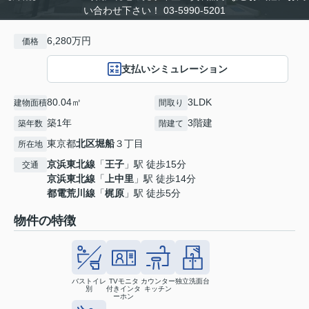
い合わせ下さい！ 03-5990-5201
6,280万円
価格
支払いシミュレーション
80.04㎡
3LDK
建物面積
間取り
築1年
3階建
築年数
階建て
東京都
北区
堀船
３丁目
所在地
京浜東北線
「
王子
」駅 徒歩15分
交通
京浜東北線
「
上中里
」駅 徒歩14分
都電荒川線
「
梶原
」駅 徒歩5分
物件の特徴
バストイレ
TVモニタ
カウンター
独立洗面台
別
付きインタ
キッチン
ーホン