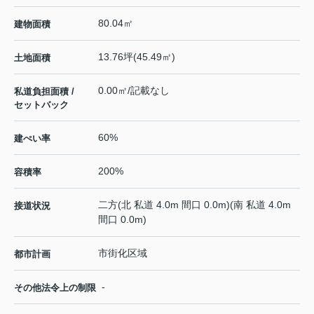
80.04㎡
建物面積
13.76坪(45.49㎡)
土地面積
0.00㎡/記載なし
私道負担面積 /
セットバック
60%
建ぺい率
200%
容積率
二方(北 私道 4.0m 間口 0.0m)(南 私道 4.0m
接道状況
間口 0.0m)
市街化区域
都市計画
-
その他法令上の制限