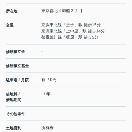
東京都
北区
堀船
３丁目
所在地
京浜東北線
「
王子
」駅 徒歩15分
交通
京浜東北線
「
上中里
」駅 徒歩14分
都電荒川線
「
梶原
」駅 徒歩5分
-
修繕積立金
-
修繕積立基金
有 / 0円
駐車場 / 月額
- / 年
借地料 /
借地期間
その他条件
所有権
土地権利