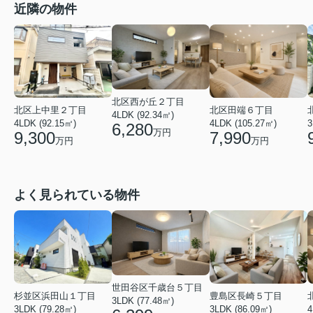
近隣の物件
北区西が丘２丁目
北区田端６丁目
北区上中里２丁目
4LDK (92.34㎡)
4LDK (105.27㎡)
4LDK (92.15㎡)
3
6,280
万円
7,990
9,300
万円
万円
よく見られている物件
世田谷区千歳台５丁目
豊島区長崎５丁目
杉並区浜田山１丁目
3LDK (77.48㎡)
3LDK (86.09㎡)
4
3LDK (79.28㎡)