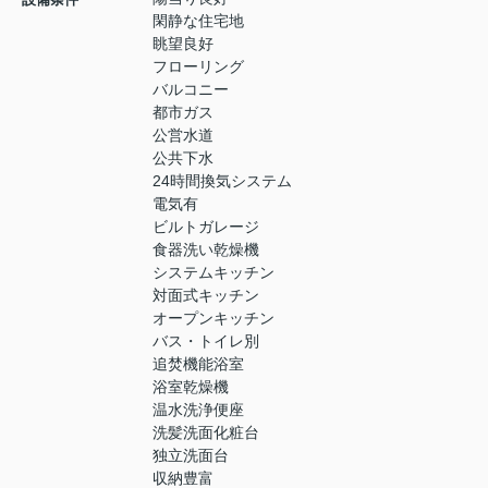
閑静な住宅地
眺望良好
フローリング
バルコニー
都市ガス
公営水道
公共下水
24時間換気システム
電気有
ビルトガレージ
食器洗い乾燥機
システムキッチン
対面式キッチン
オープンキッチン
バス・トイレ別
追焚機能浴室
浴室乾燥機
温水洗浄便座
洗髪洗面化粧台
独立洗面台
収納豊富