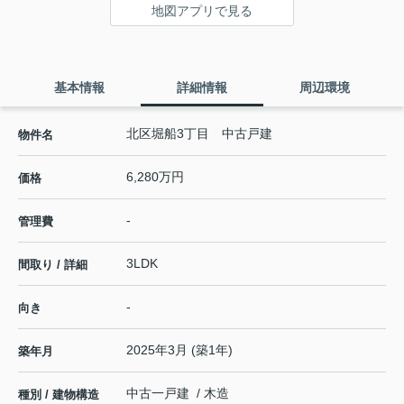
地図アプリで見る
基本情報
詳細情報
周辺環境
北区堀船3丁目 中古戸建
物件名
6,280万円
価格
-
管理費
3LDK
間取り / 詳細
-
向き
2025年3月 (築1年)
築年月
中古一戸建 / 木造
種別 / 建物構造