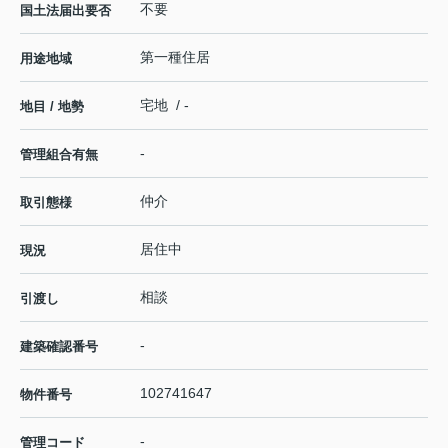
不要
国土法届出要否
第一種住居
用途地域
宅地 / -
地目 / 地勢
-
管理組合有無
仲介
取引態様
居住中
現況
相談
引渡し
-
建築確認番号
102741647
物件番号
-
管理コード