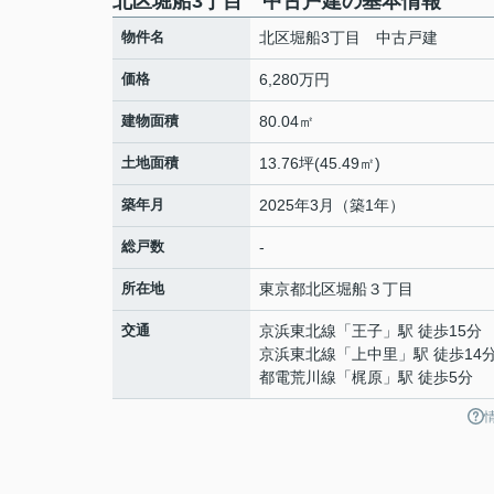
北区堀船3丁目 中古戸建の基本情報
物件名
北区堀船3丁目 中古戸建
価格
6,280万円
建物面積
80.04㎡
土地面積
13.76坪(45.49㎡)
築年月
2025年3月（築1年）
総戸数
-
所在地
東京都
北区
堀船
３丁目
交通
京浜東北線
「
王子
」駅 徒歩15分
京浜東北線
「
上中里
」駅 徒歩14
都電荒川線
「
梶原
」駅 徒歩5分