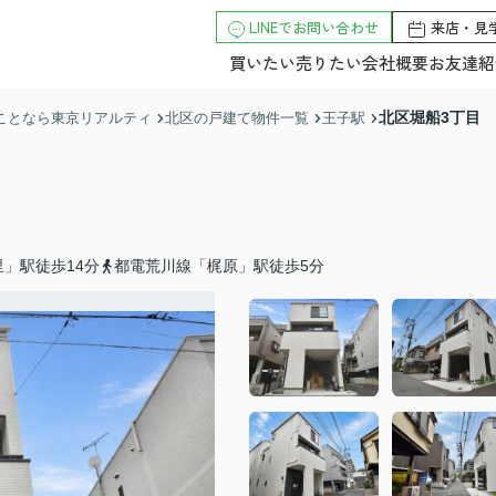
LINEでお問い合わせ
来店・見
買いたい
売りたい
会社概要
お友達紹
北区堀船3丁目
のことなら東京リアルティ
北区の戸建て物件一覧
王子駅
」駅徒歩14分
都電荒川線「梶原」駅徒歩5分