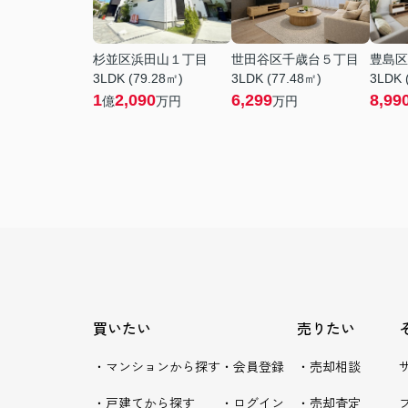
杉並区浜田山１丁目
世田谷区千歳台５丁目
豊島区
3LDK (79.28㎡)
3LDK (77.48㎡)
3LDK 
1
2,090
6,299
8,99
億
万円
万円
買いたい
売りたい
・マンションから探す
・会員登録
・売却相談
・戸建てから探す
・ログイン
・売却査定