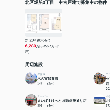
北区堀船3丁目 中古戸建で募集中の物件
24.21坪 (80.04㎡)
6,280
万円(456.4万円/
坪)
周辺施設
保育園
コ
木の実保育園
セ
147ｍ（2分）
店
2
スーパー
小
まいばすけっと 梶原銀座通り店
北
303ｍ（4分）
3