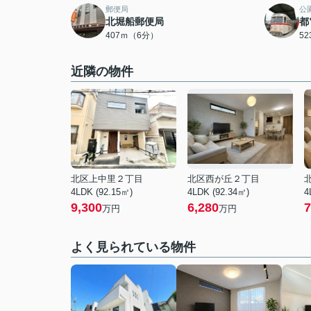
郵便局
公
北堀船郵便局
都
407ｍ（6分）
5
近隣の物件
北区上中里２丁目
北区西が丘２丁目
4LDK (92.15㎡)
4LDK (92.34㎡)
4
9,300
6,280
7
万円
万円
よく見られている物件