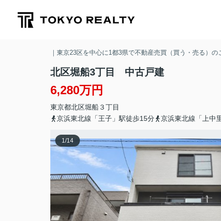
｜東京23区を中心に1都3県で不動産売買（買う・売る）
北区堀船3丁目 中古戸建
6,280万円
東京都
北区
堀船
３丁目
京浜東北線「王子」駅徒歩15分
京浜東北線「上中里
1
/
14