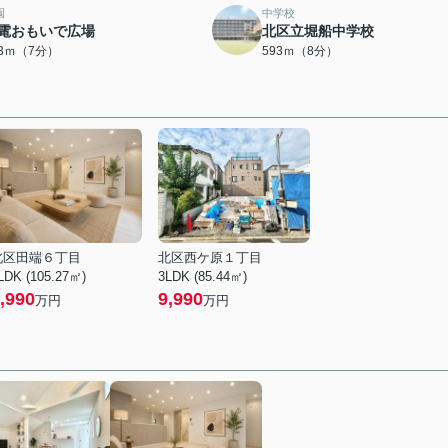
園
中学校
電おもいで広場
北区立堀船中学校
23ｍ（7分）
593ｍ（8分）
北区田端６丁目
北区西ケ原１丁目
LDK (105.27㎡)
3LDK (85.44㎡)
,990
9,990
万円
万円