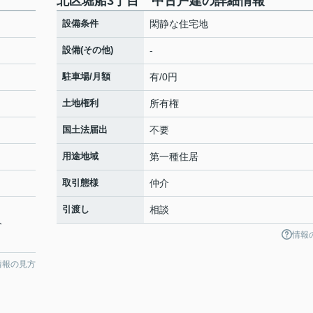
北区堀船3丁目 中古戸建の詳細情報
設備条件
閑静な住宅地
設備(その他)
-
駐車場/月額
有/0円
土地権利
所有権
国土法届出
不要
用途地域
第一種住居
取引態様
仲介
引渡し
相談
分
情報
情報の見方