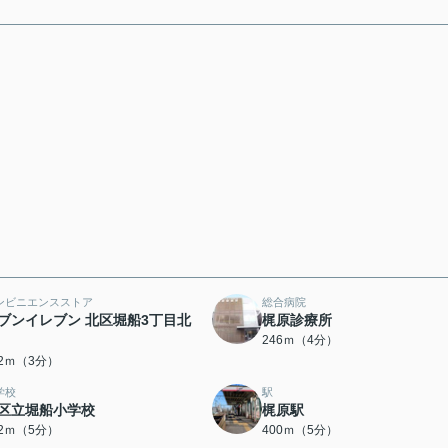
ンビニエンスストア
総合病院
ブンイレブン 北区堀船3丁目北
梶原診療所
246ｍ（4分）
02ｍ（3分）
学校
駅
区立堀船小学校
梶原駅
72ｍ（5分）
400ｍ（5分）