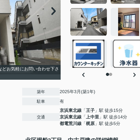
請求などお気軽にお問い合わせ下さ
2025年3月(築1年)
築年
有
駐車
京浜東北線
「
王子
」駅 徒歩15分
京浜東北線
「
上中里
」駅 徒歩14分
交通
都電荒川線
「
梶原
」駅 徒歩5分