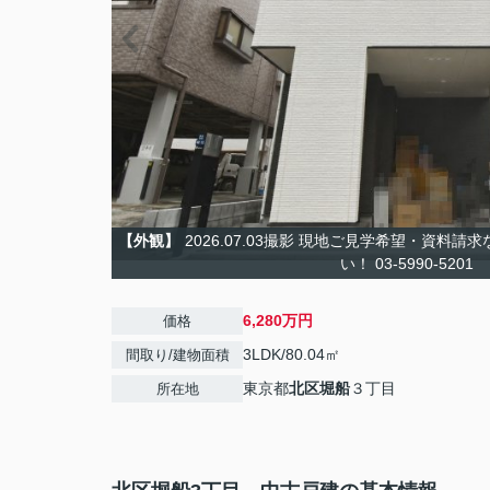
【外観】
2026.07.03撮影 現地ご見学希望・資料
い！ 03-5990-5201
6,280万円
価格
3LDK/80.04㎡
間取り/建物面積
東京都
北区
堀船
３丁目
所在地