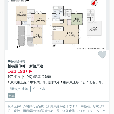
板橋区仲町
板橋区仲町 新築戸建
1
1,180
億
万円
107.41㎡ (4LDK) /新築 /2階建
東武東上線「中板橋」駅 徒歩3分
東武東上線「ときわ台」駅 徒歩13分
閑静な住宅地
公共下水
新築
板橋区仲町の閑静な住宅街に新築戸建が登場です！「中板橋」駅徒歩3
分！現地、周辺環境の確認等含めご見学は随時承っております...
もっと