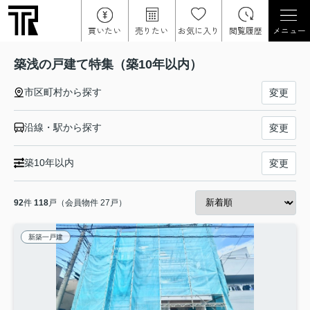
買いたい
売りたい
お気に入り
閲覧履歴
メニュー
築浅の戸建て特集（築10年以内）
市区町村から探す
変更
沿線・駅から探す
変更
築10年以内
変更
92
件
118
戸（会員物件 27戸）
新築一戸建