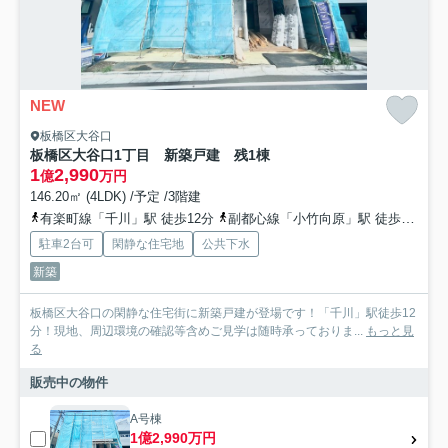
NEW
板橋区大谷口
板橋区大谷口1丁目 新築戸建 残1棟
1
2,990
億
万円
146.20㎡ (4LDK) /予定 /3階建
有楽町線「千川」駅 徒歩12分
副都心線「小竹向原」駅 徒歩18分
駐車2台可
閑静な住宅地
公共下水
新築
板橋区大谷口の閑静な住宅街に新築戸建が登場です！「千川」駅徒歩12
分！現地、周辺環境の確認等含めご見学は随時承っておりま...
もっと見
る
販売中の物件
A号棟
1億2,990万円