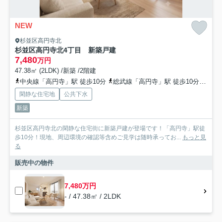
NEW
杉並区高円寺北
杉並区高円寺北4丁目 新築戸建
7,480
万円
47.38㎡ (2LDK) /新築 /2階建
中央線「高円寺」駅 徒歩10分
総武線「高円寺」駅 徒歩10分
中央
閑静な住宅地
公共下水
新築
杉並区高円寺北の閑静な住宅街に新築戸建が登場です！「高円寺」駅徒
歩10分！現地、周辺環境の確認等含めご見学は随時承ってお...
もっと見
る
販売中の物件
7,480万円
- / 47.38㎡ / 2LDK