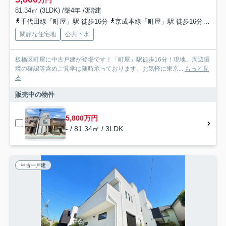
81.34㎡ (3LDK) /築4年 /3階建
千代田線「町屋」駅 徒歩16分
京成本線「町屋」駅 徒歩16分
都電
閑静な住宅地
公共下水
板橋区町屋に中古戸建が登場です！「町屋」駅徒歩16分！現地、周辺環
境の確認等含めご見学は随時承っております。お気軽に東京...
もっと見
る
販売中の物件
5,800万円
- / 81.34㎡ / 3LDK
中古一戸建