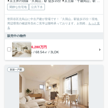
京王井の頭線「久我山」駅 徒歩15分
京王線「千歳烏山」駅 徒歩20分
閑静な住宅地
公共下水
世田谷区北烏山に中古戸建が登場です！「久我山」駅徒歩15分！現地、
周辺環境の確認等含めご見学は随時承っております。お気軽...
もっと見
る
販売中の物件
6,280万円
- / 68.54㎡ / 3LDK
新築一戸建