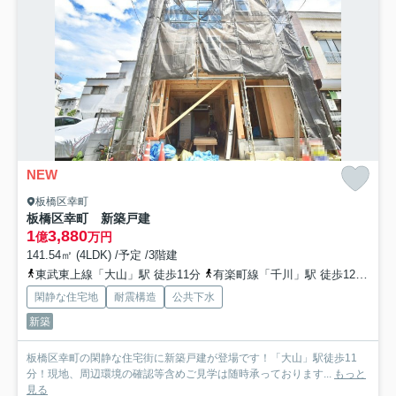
NEW
板橋区幸町
板橋区幸町 新築戸建
1
3,880
億
万円
141.54㎡ (4LDK) /予定 /3階建
東武東上線「大山」駅 徒歩11分
有楽町線「千川」駅 徒歩12分
東
閑静な住宅地
耐震構造
公共下水
新築
板橋区幸町の閑静な住宅街に新築戸建が登場です！「大山」駅徒歩11
分！現地、周辺環境の確認等含めご見学は随時承っております...
もっと
見る