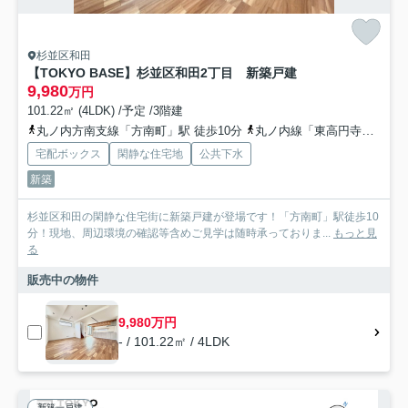
杉並区和田
【TOKYO BASE】杉並区和田2丁目 新築戸建
9,980
万円
101.22㎡ (4LDK) /予定 /3階建
丸ノ内方南支線「方南町」駅 徒歩10分
丸ノ内線「東高円寺」駅 徒歩14分
宅配ボックス
閑静な住宅地
公共下水
新築
杉並区和田の閑静な住宅街に新築戸建が登場です！「方南町」駅徒歩10
分！現地、周辺環境の確認等含めご見学は随時承っておりま...
もっと見
る
販売中の物件
9,980万円
- / 101.22㎡ / 4LDK
新築一戸建