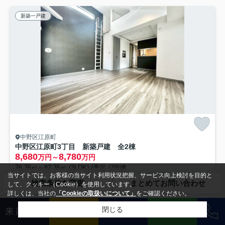
新築一戸建
中野区江原町
中野区江原町3丁目 新築戸建 全2棟
8,680
8,780
万円～
万円
76.76㎡～82.35㎡ (3LDK) /予定 /2階建
当サイトでは、お客様の当サイト利用状況把握、サービス向上検討を目的と
都営大江戸線「新江古田」駅 徒歩7分
西武池袋線「東長崎」駅 徒歩10分
検索条件を変更
まとめてお問い合わせ
して、クッキー（Cookie）を使用しています。
閑静な住宅地
公共下水
詳しくは、当社の
「Cookieの取扱いについて」
をご確認ください。
新築
閉じる
来店予約
売却査定
メール
LINE