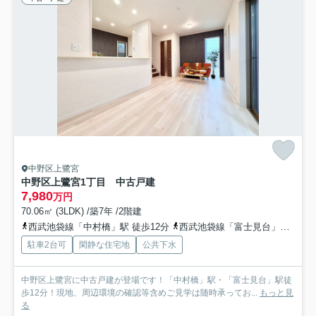
中野区上鷺宮
中野区上鷺宮1丁目 中古戸建
7,980
万円
70.06㎡ (3LDK) /築7年 /2階建
西武池袋線「中村橋」駅 徒歩12分
西武池袋線「富士見台」駅 徒歩12分
駐車2台可
閑静な住宅地
公共下水
中野区上鷺宮に中古戸建が登場です！「中村橋」駅・「富士見台」駅徒
歩12分！現地、周辺環境の確認等含めご見学は随時承ってお...
もっと見
る