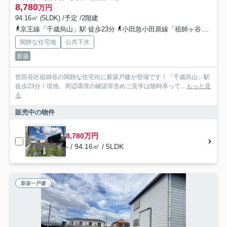
8,780
万円
94.16㎡ (5LDK) /予定 /2階建
京王線「千歳烏山」駅 徒歩23分
小田急小田原線「祖師ヶ谷大蔵」駅 徒歩23分
閑静な住宅地
公共下水
新築
世田谷区祖師谷の閑静な住宅街に新築戸建が登場です！「千歳烏山」駅
徒歩23分！現地、周辺環境の確認等含めご見学は随時承って...
もっと見
る
販売中の物件
8,780万円
- / 94.16㎡ / 5LDK
新築一戸建