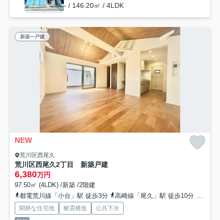
- / 146.20㎡ / 4LDK
新築一戸建
NEW
荒川区西尾久
荒川区西尾久2丁目 新築戸建
6,380
万円
97.50㎡ (4LDK) /新築 /2階建
都電荒川線「小台」駅 徒歩3分
高崎線「尾久」駅 徒歩10分
山手線
閑静な住宅地
耐震構造
公共下水