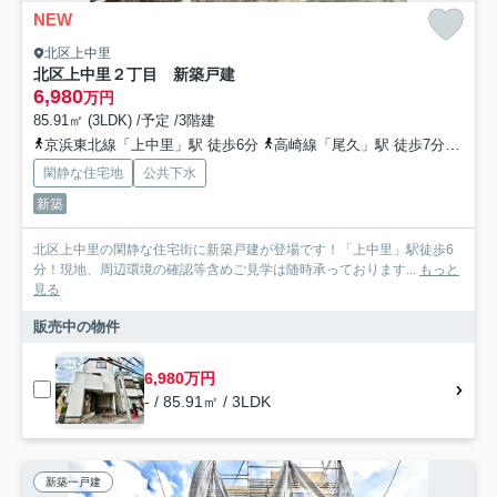
NEW
北区上中里
北区上中里２丁目 新築戸建
6,980
万円
85.91㎡ (3LDK) /予定 /3階建
京浜東北線「上中里」駅 徒歩6分
高崎線「尾久」駅 徒歩7分
都電
閑静な住宅地
公共下水
新築
北区上中里の閑静な住宅街に新築戸建が登場です！「上中里」駅徒歩6
分！現地、周辺環境の確認等含めご見学は随時承っております...
もっと
見る
販売中の物件
6,980万円
- / 85.91㎡ / 3LDK
新築一戸建