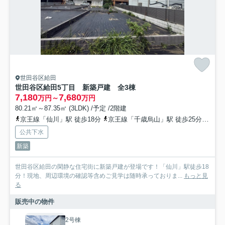
世田谷区給田
世田谷区給田5丁目 新築戸建 全3棟
7,180
7,680
万円～
万円
80.21㎡～87.35㎡ (3LDK) /予定 /2階建
京王線「仙川」駅 徒歩18分
京王線「千歳烏山」駅 徒歩25分
京王
公共下水
新築
世田谷区給田の閑静な住宅街に新築戸建が登場です！「仙川」駅徒歩18
分！現地、周辺環境の確認等含めご見学は随時承っておりま...
もっと見
る
販売中の物件
2号棟