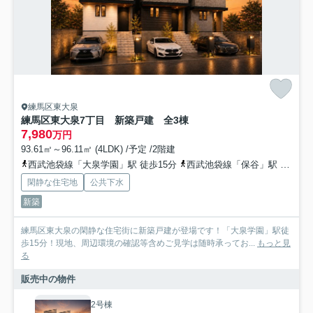
練馬区東大泉
練馬区東大泉7丁目 新築戸建 全3棟
7,980
万円
93.61㎡～96.11㎡ (4LDK) /予定 /2階建
西武池袋線「大泉学園」駅 徒歩15分
西武池袋線「保谷」駅 徒歩17分
閑静な住宅地
公共下水
新築
練馬区東大泉の閑静な住宅街に新築戸建が登場です！「大泉学園」駅徒
歩15分！現地、周辺環境の確認等含めご見学は随時承ってお...
もっと見
る
販売中の物件
2号棟