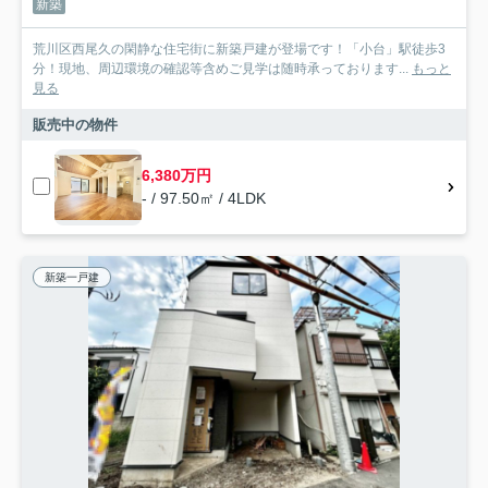
新築
荒川区西尾久の閑静な住宅街に新築戸建が登場です！「小台」駅徒歩3
分！現地、周辺環境の確認等含めご見学は随時承っております...
もっと
見る
販売中の物件
6,380万円
- / 97.50㎡ / 4LDK
新築一戸建