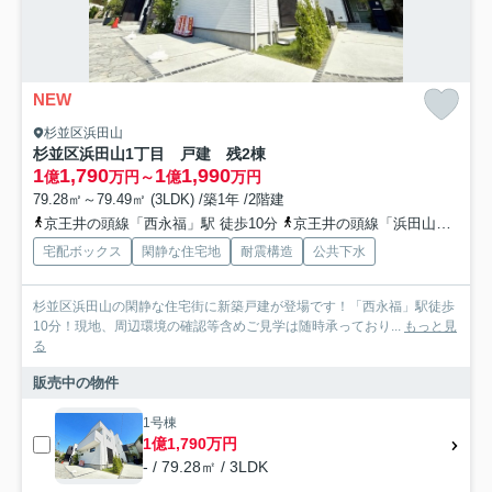
NEW
杉並区浜田山
杉並区浜田山1丁目 戸建 残2棟
1
1,790
1
1,990
億
万円～
億
万円
79.28㎡～79.49㎡ (3LDK) /築1年 /2階建
京王井の頭線「西永福」駅 徒歩10分
京王井の頭線「浜田山」駅 徒歩11分
宅配ボックス
閑静な住宅地
耐震構造
公共下水
杉並区浜田山の閑静な住宅街に新築戸建が登場です！「西永福」駅徒歩
10分！現地、周辺環境の確認等含めご見学は随時承っており...
もっと見
る
販売中の物件
1号棟
1億1,790万円
- / 79.28㎡ / 3LDK