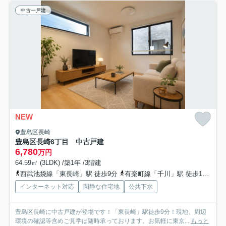
中古一戸建
NEW
豊島区長崎
豊島区長崎6丁目 中古戸建
6,780
万円
64.59㎡ (3LDK) /築1年 /3階建
西武池袋線「東長崎」駅 徒歩9分
有楽町線「千川」駅 徒歩13分
都
インターネット対応
閑静な住宅地
公共下水
豊島区長崎に中古戸建が登場です！「東長崎」駅徒歩9分！現地、周辺
環境の確認等含めご見学は随時承っております。お気軽に東京...
もっと