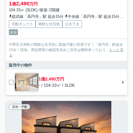
1
2,490
億
万円
104.33㎡ (3LDK) /新築 /2階建
総武線「高円寺」駅 徒歩15分
中央線「高円寺」駅 徒歩15分
西武
宅配ボックス
閑静な住宅地
公共下水
新築
中野区大和町の閑静な住宅街に新築戸建が登場です！「高円寺」駅徒歩
15分！現地、周辺環境の確認等含めご見学は随時承っており...
もっと見
る
販売中の物件
1億2,490万円
- / 104.33㎡ / 3LDK
新築一戸建