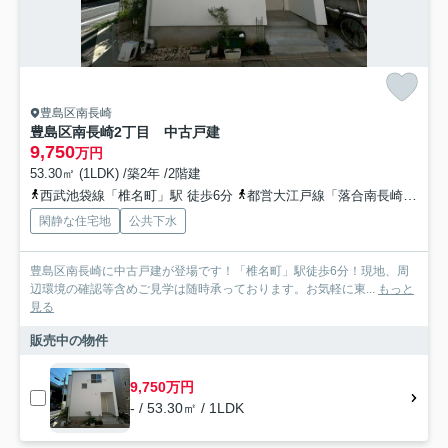
豊島区南長崎
豊島区南長崎2丁目 中古戸建
9,750
万円
53.30㎡ (1LDK) /築2年 /2階建
西武池袋線「椎名町」駅 徒歩6分
都営大江戸線「落合南長崎」駅 徒歩12分
閑静な住宅地
公共下水
豊島区南長崎に中古戸建が登場です！「椎名町」駅徒歩6分！現地、周
辺環境の確認等含めご見学は随時承っております。お気軽に東...
もっと
見る
販売中の物件
9,750万円
- / 53.30㎡ / 1LDK