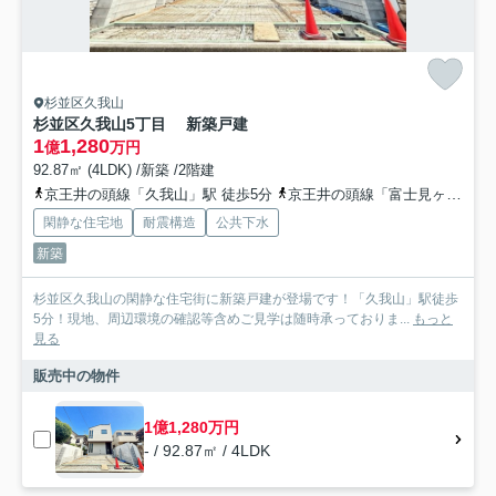
杉並区久我山
杉並区久我山5丁目 新築戸建
1
1,280
億
万円
92.87㎡ (4LDK) /新築 /2階建
京王井の頭線「久我山」駅 徒歩5分
京王井の頭線「富士見ヶ丘」駅 徒歩7分
閑静な住宅地
耐震構造
公共下水
新築
杉並区久我山の閑静な住宅街に新築戸建が登場です！「久我山」駅徒歩
5分！現地、周辺環境の確認等含めご見学は随時承っておりま...
もっと
見る
販売中の物件
1億1,280万円
- / 92.87㎡ / 4LDK