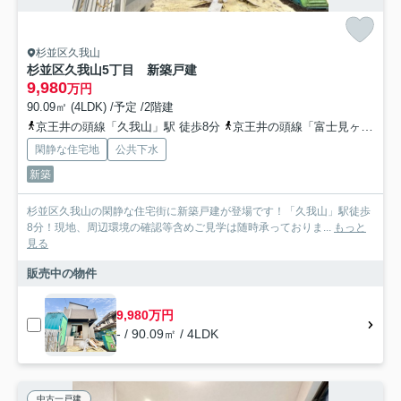
杉並区久我山
杉並区久我山5丁目 新築戸建
9,980
万円
90.09㎡ (4LDK) /予定 /2階建
京王井の頭線「久我山」駅 徒歩8分
京王井の頭線「富士見ヶ丘」駅 徒歩11分
閑静な住宅地
公共下水
新築
杉並区久我山の閑静な住宅街に新築戸建が登場です！「久我山」駅徒歩
8分！現地、周辺環境の確認等含めご見学は随時承っておりま...
もっと
見る
販売中の物件
9,980万円
- / 90.09㎡ / 4LDK
中古一戸建