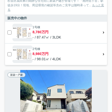
杉並区成田東の閑静な住宅街に新築戸建が登場です！「南阿佐ヶ谷」駅
徒歩19分！現地、周辺環境の確認等含めご見学は随時承って...
もっと見
る
販売中の物件
1号棟
8,780万円
- / 87.47㎡ / 3LDK
2号棟
8,980万円
- / 98.01㎡ / 4LDK
新築一戸建