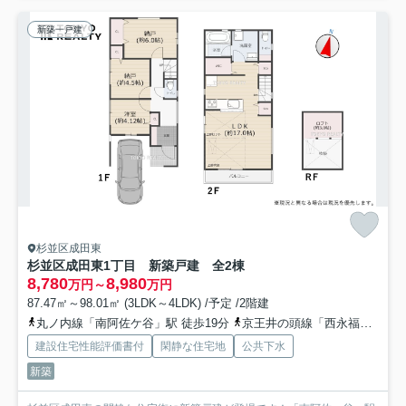
新築一戸建
杉並区成田東
杉並区成田東1丁目 新築戸建 全2棟
8,780
8,980
万円～
万円
87.47㎡～98.01㎡ (3LDK～4LDK) /予定 /2階建
丸ノ内線「南阿佐ケ谷」駅 徒歩19分
京王井の頭線「西永福」駅 徒歩19分
建設住宅性能評価書付
閑静な住宅地
公共下水
新築