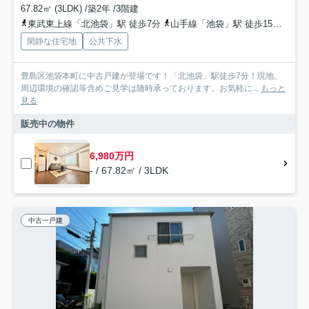
67.82㎡ (3LDK) /築2年 /3階建
東武東上線「北池袋」駅 徒歩7分
山手線「池袋」駅 徒歩15分
副都
閑静な住宅地
公共下水
豊島区池袋本町に中古戸建が登場です！「北池袋」駅徒歩7分！現地、
周辺環境の確認等含めご見学は随時承っております。お気軽に...
もっと
見る
販売中の物件
6,980万円
- / 67.82㎡ / 3LDK
中古一戸建