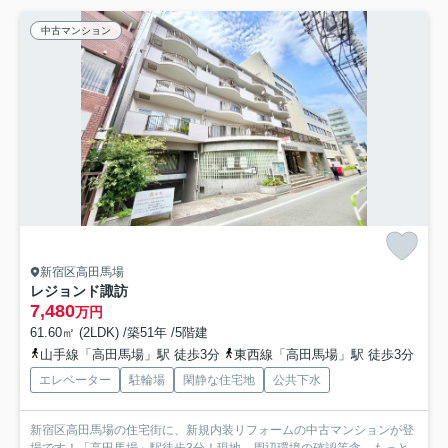
中古マンション
新宿区高田馬場
レジョンド諏訪
7,480
万円
61.60㎡ (2LDK) /築51年 /5階建
山手線「高田馬場」駅 徒歩3分
東西線「高田馬場」駅 徒歩3分
エレベーター
駐輪場
閑静な住宅地
公共下水
新宿区高田馬場の住宅街に、新規内装リフォームの中古マンションが登
場です！「高田馬場」駅徒歩3分！現地、周辺環境の確認等含...
もっと