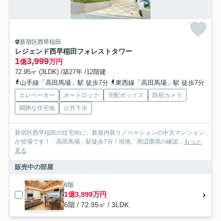
新宿区西早稲田
レジェンド西早稲田フォレストタワー
1
3,999
億
万円
72.95㎡ (3LDK) /築27年 /12階建
山手線「高田馬場」駅 徒歩7分
東西線「高田馬場」駅 徒歩7分
エレベーター
オートロック
宅配ボックス
防犯カメラ
閑静な住宅地
公共下水
新宿区西早稲田の住宅街に、新規内装リノベーションの中古マンション
が登場です！「高田馬場」駅徒歩7分！現地、周辺環境の確認...
もっと
見る
販売中の部屋
6階
1億3,999万円
6階 / 72.95㎡ / 3LDK