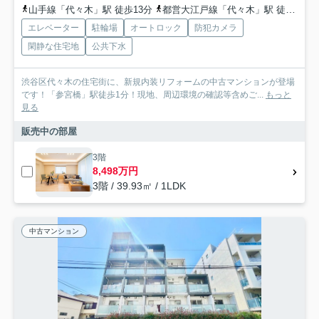
山手線「代々木」駅 徒歩13分
都営大江戸線「代々木」駅 徒歩13分
エレベーター
駐輪場
オートロック
防犯カメラ
閑静な住宅地
公共下水
渋谷区代々木の住宅街に、新規内装リフォームの中古マンションが登場
です！「参宮橋」駅徒歩1分！現地、周辺環境の確認等含めご...
もっと
見る
販売中の部屋
3階
8,498万円
3階 / 39.93㎡ / 1LDK
中古マンション