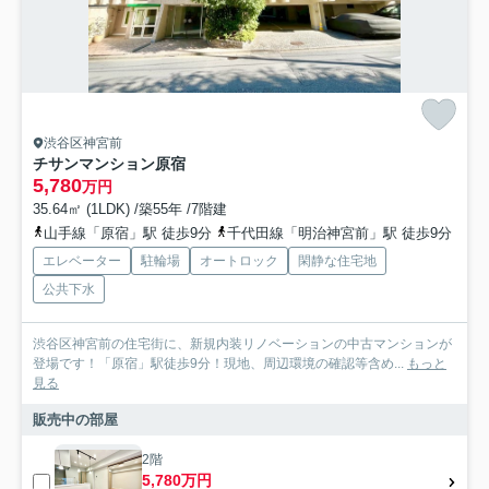
渋谷区神宮前
チサンマンション原宿
5,780
万円
35.64㎡ (1LDK) /築55年 /7階建
山手線「原宿」駅 徒歩9分
千代田線「明治神宮前」駅 徒歩9分
エレベーター
駐輪場
オートロック
閑静な住宅地
公共下水
渋谷区神宮前の住宅街に、新規内装リノベーションの中古マンションが
登場です！「原宿」駅徒歩9分！現地、周辺環境の確認等含め...
もっと
見る
販売中の部屋
2階
5,780万円