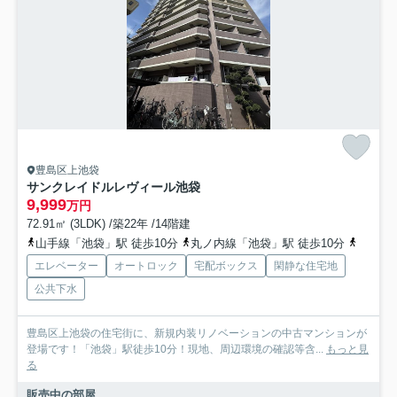
豊島区上池袋
サンクレイドルレヴィール池袋
9,999
万円
72.91㎡ (3LDK) /築22年 /14階建
山手線「池袋」駅 徒歩10分
丸ノ内線「池袋」駅 徒歩10分
有楽町
エレベーター
オートロック
宅配ボックス
閑静な住宅地
公共下水
豊島区上池袋の住宅街に、新規内装リノベーションの中古マンションが
登場です！「池袋」駅徒歩10分！現地、周辺環境の確認等含...
もっと見
る
販売中の部屋