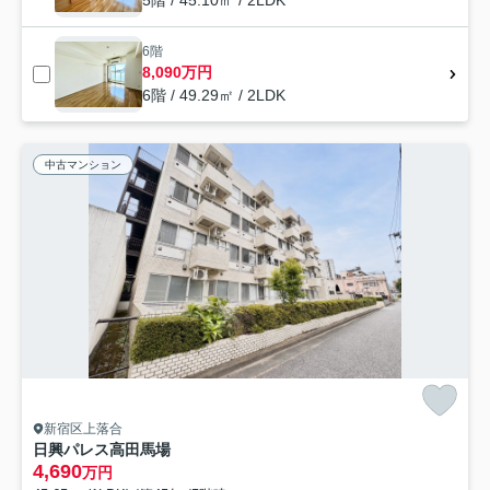
5階 / 45.10㎡ / 2LDK
6階
8,090万円
6階 / 49.29㎡ / 2LDK
中古マンション
新宿区上落合
日興パレス高田馬場
4,690
万円