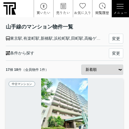
買いたい
売りたい
お気に入り
閲覧履歴
メニュー
山手線のマンション物件一覧
東京駅,有楽町駅,新橋駅,浜松町駅,田町駅,高輪ゲートウェイ駅,品川駅,大崎駅,五反田駅,目黒駅,恵比寿駅,渋谷駅,原宿駅,代々木駅,新宿駅,新大久保駅,高田馬場駅,目白駅,池袋駅,大塚駅,巣鴨駅,駒込駅,田端駅,西日暮里駅,日暮里駅,鶯谷駅,上野駅,御徒町駅,秋葉原駅,神田駅
変更
条件から探す
変更
17
棟
18
件（会員物件 1件）
中古マンション