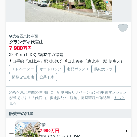
渋谷区恵比寿西
グランディ代官山
7,980
万円
32.41㎡ (1LDK) /築32年 /7階建
山手線「恵比寿」駅 徒歩6分
日比谷線「恵比寿」駅 徒歩6分
エレベーター
オートロック
宅配ボックス
防犯カメラ
閑静な住宅地
公共下水
渋谷区恵比寿西の住宅街に、新規内装リノベーションの中古マンション
が登場です！「代官山」駅徒歩5分！現地、周辺環境の確認等...
もっと
見る
販売中の部屋
2階
7,980万円