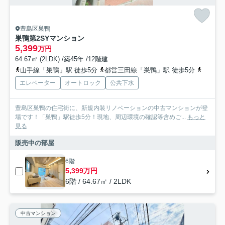
豊島区巣鴨
巣鴨第2SYマンション
5,399
万円
64.67㎡ (2LDK) /築45年 /12階建
山手線「巣鴨」駅 徒歩5分
都営三田線「巣鴨」駅 徒歩5分
南北線
エレベーター
オートロック
公共下水
豊島区巣鴨の住宅街に、新規内装リノベーションの中古マンションが登
場です！「巣鴨」駅徒歩5分！現地、周辺環境の確認等含めご...
もっと
見る
販売中の部屋
6階
5,399万円
6階 / 64.67㎡ / 2LDK
中古マンション