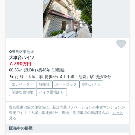
豊島区東池袋
大塚台ハイツ
7,790
万円
60.65㎡ (2LDK) /築48年 /10階建
山手線「大塚」駅 徒歩5分
山手線「池袋」駅 徒歩18分
エレベーター
駐輪場
オートロック
防犯カメラ
閑静な住宅地
バイク置場あり
豊島区東池袋の住宅街に、新規内装リノベーションの中古マンションが
登場です！「大塚」駅徒歩5分！現地、周辺環境の確認等含め...
もっと
見る
販売中の部屋