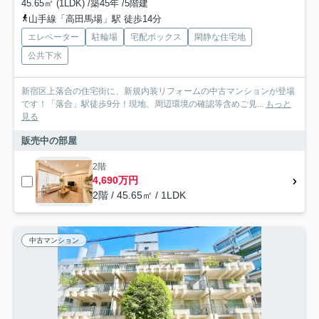
45.65㎡ (1LDK) /築45年 /5階建
山手線「高田馬場」駅 徒歩14分
エレベーター
駐輪場
宅配ボックス
閑静な住宅地
公共下水
新宿区上落合の住宅街に、新規内装リフォームの中古マンションが登場
です！「落合」駅徒歩9分！現地、周辺環境の確認等含めご見...
もっと
見る
販売中の部屋
2階
4,690万円
2階 / 45.65㎡ / 1LDK
中古マンション