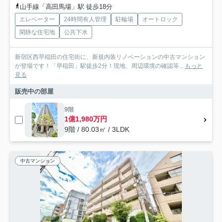
山手線「高田馬場」駅 徒歩18分
エレベーター
24時間有人管理
駐輪場
オートロック
閑静な住宅地
公共下水
新宿区西早稲田の住宅街に、新規内装リノベーションの中古マンション
が登場です！「早稲田」駅徒歩2分！現地、周辺環境の確認等...
もっと
見る
販売中の部屋
9階
1億1,980万円
9階 / 80.03㎡ / 3LDK
中古マンション