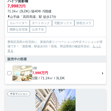
ハイツ面影橋
7,998
万円
71.24㎡ (3LDK) /築40年 /5階建
山手線「高田馬場」駅 徒歩17分
エレベーター
オートロック
宅配ボックス
防犯カメラ
閑静な住宅地
公共下水
豊島区高田の住宅街に、新規内装リノベーションの中古マンションが登
場です！「面影橋」駅徒歩3分！現地、周辺環境の確認等含め...
もっと
見る
販売中の部屋
1階
7,998万円
1階 / 71.24㎡ / 3LDK
中古マンション