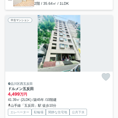
2階 / 35.64㎡ / 1LDK
中古マンション
品川区西五反田
ドルメン五反田
4,499
万円
41.39㎡ (2LDK) /築45年 /10階建
山手線「五反田」駅 徒歩10分
エレベーター
駐輪場
閑静な住宅地
公共下水