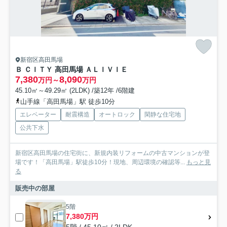
新宿区高田馬場
Ｂ ＣＩＴＹ 高田馬場 ＡＬＩＶＩＥ
7,380
8,090
万円～
万円
45.10㎡～49.29㎡ (2LDK) /築12年 /6階建
山手線「高田馬場」駅 徒歩10分
エレベーター
耐震構造
オートロック
閑静な住宅地
公共下水
新宿区高田馬場の住宅街に、新規内装リフォームの中古マンションが登
場です！「高田馬場」駅徒歩10分！現地、周辺環境の確認等...
もっと見
る
販売中の部屋
5階
7,380万円