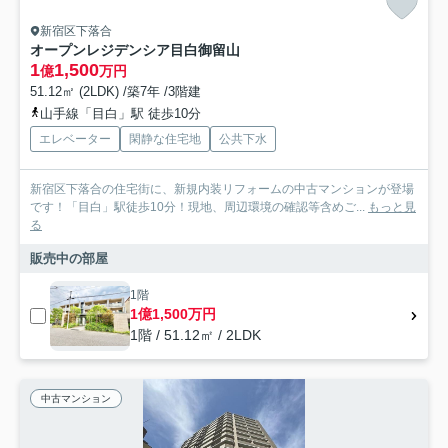
新宿区下落合
オープンレジデンシア目白御留山
1
1,500
億
万円
51.12㎡ (2LDK) /築7年 /3階建
山手線「目白」駅 徒歩10分
エレベーター
閑静な住宅地
公共下水
新宿区下落合の住宅街に、新規内装リフォームの中古マンションが登場
です！「目白」駅徒歩10分！現地、周辺環境の確認等含めご...
もっと見
る
販売中の部屋
1階
1億1,500万円
1階 / 51.12㎡ / 2LDK
中古マンション