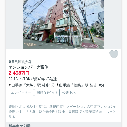
豊島区北大塚
マンションパーク宮仲
2,498
万円
32.16㎡ (1DK) /築49年 /6階建
山手線「大塚」駅 徒歩5分
山手線「池袋」駅 徒歩18分
エレベーター
閑静な住宅地
公共下水
豊島区北大塚の住宅街に、新規内装リノベーションの中古マンションが
登場です！「大塚」駅徒歩6分！現地、周辺環境の確認等含め...
もっと
見る
販売中の部屋