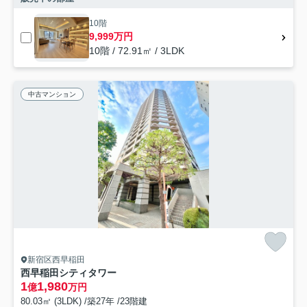
10階
9,999万円
10階 / 72.91㎡ / 3LDK
中古マンション
新宿区西早稲田
西早稲田シティタワー
1
1,980
億
万円
80.03㎡ (3LDK) /築27年 /23階建