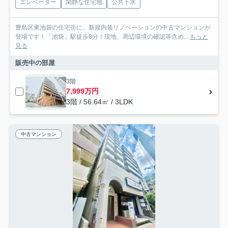
エレベーター
閑静な住宅地
公共下水
豊島区東池袋の住宅街に、新規内装リノベーションの中古マンションが
登場です！「池袋」駅徒歩8分！現地、周辺環境の確認等含め...
もっと
見る
販売中の部屋
3階
7,999万円
3階 / 56.64㎡ / 3LDK
中古マンション