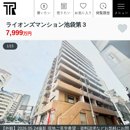
買いたい
売りたい
お気に入り
閲覧履歴
メニュー
ライオンズマンション池袋第３
7,999
万円
1
/
15
【外観】2026.05.24撮影 現地ご見学希望・資料請求などお気軽にお問