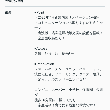
-
設備(その他)
■Point
備考
・2026年7月新規内装リノベーション物件！
・コミュニケーションの取りやすい対面キッ
チン！
・食洗機・浴室乾燥機等充実の設備を搭載！
・全居室収納あり！
■Access
各線「池袋」駅…徒歩8分
■Renovation
システムキッチン、ユニットバス、トイレ、
洗面化粧台、フローリング、クロス、建具、
下足入、ハウスクリーニングなど
コンビニ・スーパー、小学校、保育園、公園
が
徒歩10分圏内に揃っており、
日常生活や子育てにも最適な環境です！