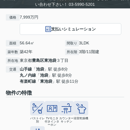
い合わせ下さい！ 03-5990-5201
7,999万円
価格
支払いシミュレーション
56.64㎡
3LDK
面積
間取り
築42年
3階/11階建
築年数
所在階
東京都
豊島区
東池袋
３丁目
所在地
山手線
「
池袋
」駅 徒歩8分
交通
丸ノ内線
「
池袋
」駅 徒歩8分
有楽町線
「
東池袋
」駅 徒歩11分
物件の特徴
バストイレ
TVモニタ
カウンター
浴室乾燥機
別
付きインタ
キッチン
ーホン