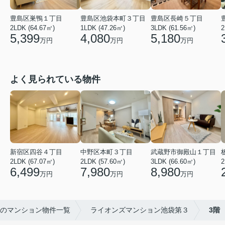
豊島区巣鴨１丁目
豊島区池袋本町３丁目
豊島区長崎５丁目
2LDK (64.67㎡)
1LDK (47.26㎡)
3LDK (61.56㎡)
2
5,399
4,080
5,180
万円
万円
万円
よく見られている物件
新宿区四谷４丁目
中野区本町３丁目
武蔵野市御殿山１丁目
2
2LDK (67.07㎡)
2LDK (57.60㎡)
3LDK (66.60㎡)
6,499
7,980
8,980
万円
万円
万円
のマンション物件一覧
ライオンズマンション池袋第３
3階