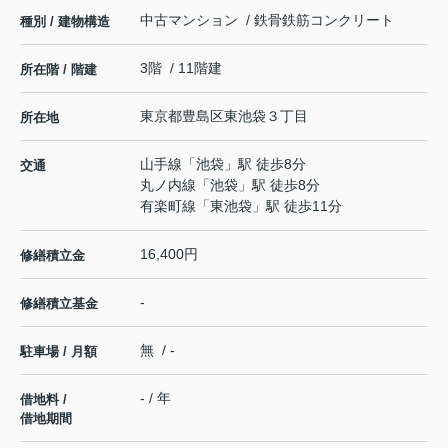
中古マンション / 鉄骨鉄筋コンクリート
種別 / 建物構造
3階 / 11階建
所在階 / 階建
東京都
豊島区
東池袋
３丁目
所在地
山手線
「
池袋
」駅 徒歩8分
交通
丸ノ内線
「
池袋
」駅 徒歩8分
有楽町線
「
東池袋
」駅 徒歩11分
16,400円
修繕積立金
-
修繕積立基金
無 / -
駐車場 / 月額
- / 年
借地料 /
借地期間