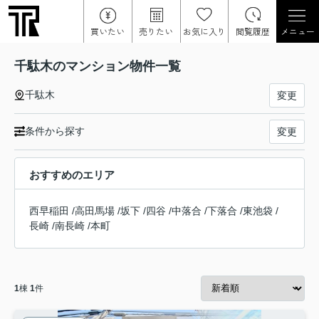
買いたい
売りたい
お気に入り
閲覧履歴
メニュー
千駄木のマンション物件一覧
千駄木
変更
条件から探す
変更
おすすめのエリア
西早稲田
/
高田馬場
/
坂下
/
四谷
/
中落合
/
下落合
/
東池袋
/
長崎
/
南長崎
/
本町
1
棟
1
件