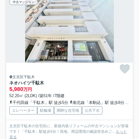
中古マンション
文京区千駄木
ネオハイツ千駄木
5,980
万円
52.20㎡ (2LDK) /築51年 /7階建
千代田線「千駄木」駅 徒歩5分
南北線「本駒込」駅 徒歩8分
都営
エレベーター
駐輪場
閑静な住宅地
公共下水
文京区千駄木の住宅街に、新規内装リフォームの中古マンションが登場
です！「千駄木」駅徒歩5分！現地、周辺環境の確認等含めご...
もっと
見る