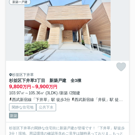
新築一戸建
杉並区下井草
杉並区下井草3丁目 新築戸建 全3棟
9,800
9,900
万円～
万円
103.97㎡～105.36㎡ (3LDK) /新築 /2階建
西武新宿線「下井草」駅 徒歩3分
西武新宿線「井荻」駅 徒歩14分
閑静な住宅地
公共下水
新築
杉並区下井草の閑静な住宅街に新築戸建が登場です！「下井草」駅徒歩
3分！現地、周辺環境の確認等含めご見学は随時承っておりま...
もっと