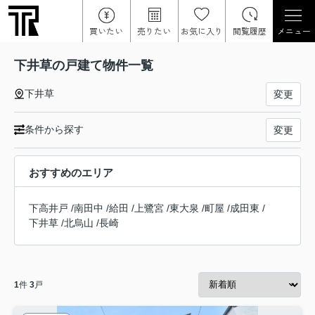
買いたい
売りたい
お気に入り
閲覧履歴
メニュー
下井草の戸建て物件一覧
下井草
変更
条件から探す
変更
おすすめのエリア
下高井戸
/
南田中
/
給田
/
上鷺宮
/
東大泉
/
町屋
/
成田東
/
下井草
/
北烏山
/
長崎
1
件
3
戸