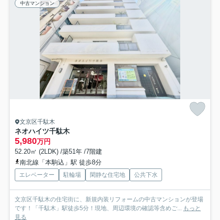
中古マンション
文京区千駄木
ネオハイツ千駄木
5,980
万円
52.20㎡ (2LDK) /築51年 /7階建
南北線「本駒込」駅 徒歩8分
エレベーター
駐輪場
閑静な住宅地
公共下水
文京区千駄木の住宅街に、新規内装リフォームの中古マンションが登場
です！「千駄木」駅徒歩5分！現地、周辺環境の確認等含めご...
もっと
見る