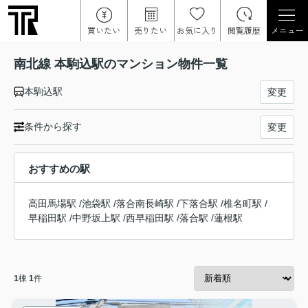
買いたい
売りたい
お気に入り
閲覧履歴
メニュー
南北線 本駒込駅のマンション物件一覧
本駒込駅
変更
条件から探す
変更
おすすめの駅
高田馬場駅
/
池袋駅
/
落合南長崎駅
/
下落合駅
/
椎名町駅
/
早稲田駅
/
中野坂上駅
/
西早稲田駅
/
落合駅
/
蓮根駅
1
棟
1
件