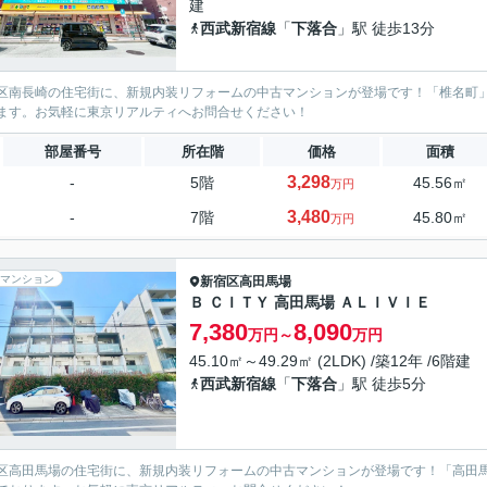
建
西武新宿線
「
下落合
」駅 徒歩13分
区南長崎の住宅街に、新規内装リフォームの中古マンションが登場です！「椎名町
ます。お気軽に東京リアルティへお問合せください！
部屋番号
所在階
価格
面積
3,298
-
5階
45.56㎡
万円
3,480
-
7階
45.80㎡
万円
マンション
新宿区
高田馬場
Ｂ ＣＩＴＹ 高田馬場 ＡＬＩＶＩＥ
7,380
8,090
万円～
万円
45.10㎡～49.29㎡ (2LDK) /築12年 /6階建
西武新宿線
「
下落合
」駅 徒歩5分
区高田馬場の住宅街に、新規内装リフォームの中古マンションが登場です！「高田馬