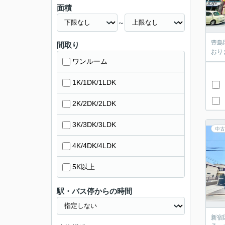
面積
～
豊島
間取り
おり
ワンルーム
1K/1DK/1LDK
2K/2DK/2LDK
3K/3DK/3LDK
中古
4K/4DK/4LDK
5K以上
駅・バス停からの時間
新宿