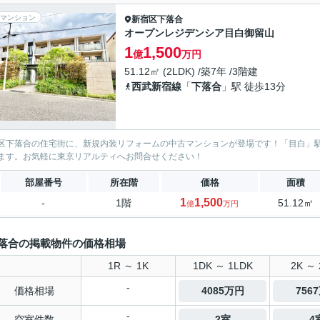
マンション
新宿区
下落合
オープンレジデンシア目白御留山
1
1,500
億
万円
51.12㎡ (2LDK) /築7年 /3階建
西武新宿線
「
下落合
」駅 徒歩13分
区下落合の住宅街に、新規内装リフォームの中古マンションが登場です！「目白」駅
ます。お気軽に東京リアルティへお問合せください！
部屋番号
所在階
価格
面積
1
1,500
-
1階
51.12㎡
億
万円
落合の掲載物件の価格相場
1R ～ 1K
1DK ～ 1LDK
2K ～ 
-
価格相場
4085万円
756
-
空室件数
2室
4