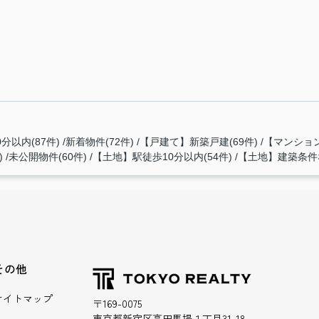
分以内(87件)
新着物件(72件)
【戸建て】新築戸建(69件)
【マンション
)
未公開物件(60件)
【土地】駅徒歩10分以内(54件)
【土地】建築条件な
その他
サイトマップ
〒169-0075
東京都新宿区高田馬場１丁目31-18