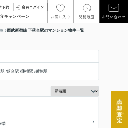
学予約
会員ログイン
介キャンペーン
お気に入り
閲覧履歴
お問い合わせ
西武新宿線 下落合駅のマンション物件一覧
覧
田駅
/
落合駅
/
蓮根駅
/
巣鴨駅
/9階