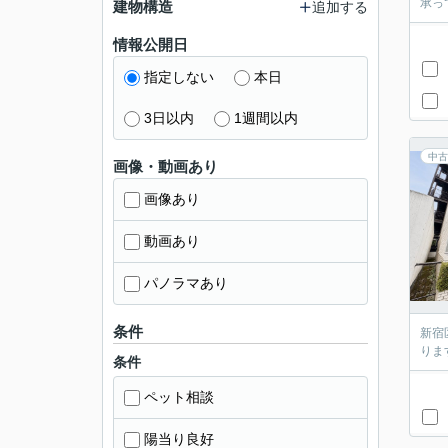
承っ
建物構造
追加する
情報公開日
指定しない
本日
3日以内
1週間以内
中古
画像・動画あり
画像あり
動画あり
パノラマあり
条件
新宿
りま
条件
ペット相談
陽当り良好