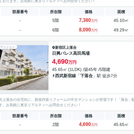
ております。お気軽に東京リアルティへお問合せください！
部屋番号
所在階
価格
面積
7,380
-
5階
45.10㎡
万円
8,090
-
6階
49.29㎡
万円
マンション
新宿区
上落合
日興パレス高田馬場
4,690
万円
45.65㎡ (1LDK) /築45年 /5階建
西武新宿線
「
下落合
」駅 徒歩7分
区上落合の住宅街に、新規内装リフォームの中古マンションが登場です！「落合」
す。お気軽に東京リアルティへお問合せください！
部屋番号
所在階
価格
面積
4,690
-
2階
45.65㎡
万円