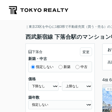
｜東京23区を中心に1都3県で不動産売買（買う・売る）
西武新宿線 下落合駅のマンション
お
下落合
変更
新築・中古
高
指定しない
新築
中古
価格
4
6
棟
～
中古
築年数