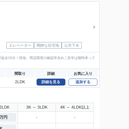
エレベーター
閑静な住宅地
公共下水
徒歩10分！現地、周辺環境の確認等含めご見学は随時承って
間取り
詳細
お気に入り
2LDK
詳細を見る
追加する
2LDK
3K ～ 3LDK
4K ～ 4LDK以上
7万円
-
-
室
-
-