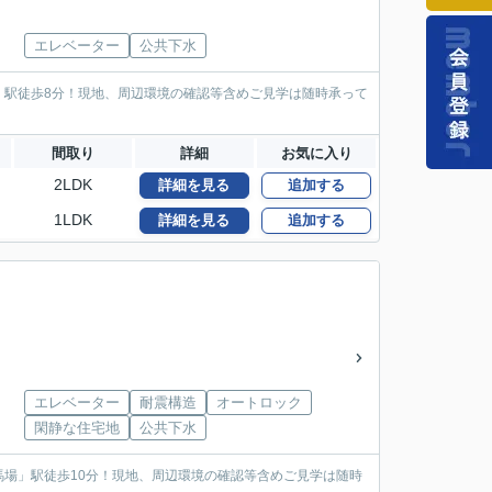
エレベーター
公共下水
」駅徒歩8分！現地、周辺環境の確認等含めご見学は随時承って
間取り
詳細
お気に入り
2LDK
詳細を見る
追加する
1LDK
詳細を見る
追加する
エレベーター
耐震構造
オートロック
閑静な住宅地
公共下水
場」駅徒歩10分！現地、周辺環境の確認等含めご見学は随時