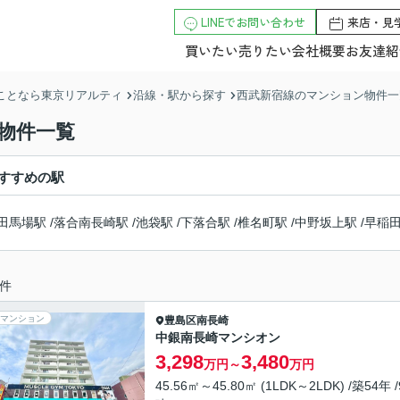
LINEでお問い合わせ
来店・見
買いたい
売りたい
会社概要
お友達紹
のことなら東京リアルティ
沿線・駅から探す
西武新宿線のマンション物件一
物件一覧
すすめの駅
田馬場駅
/
落合南長崎駅
/
池袋駅
/
下落合駅
/
椎名町駅
/
中野坂上駅
/
早稲
件
マンション
豊島区
南長崎
中銀南長崎マンシオン
3,298
3,480
万円～
万円
45.56㎡～45.80㎡ (1LDK～2LDK) /築54年 