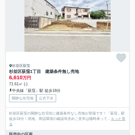
杉並区荻窪
杉並区荻窪1丁目 建築条件無し売地
6,610
万円
71.61㎡ (-)
中央線「荻窪」駅 徒歩18分
閑静な住宅地
公共下水
杉並区荻窪の閑静な住宅街に建築条件なし売地が登場です！「荻窪」駅
徒歩18分！現地、周辺環境の確認等含めご見学は随時承って...
もっと見
る
販売中の区画