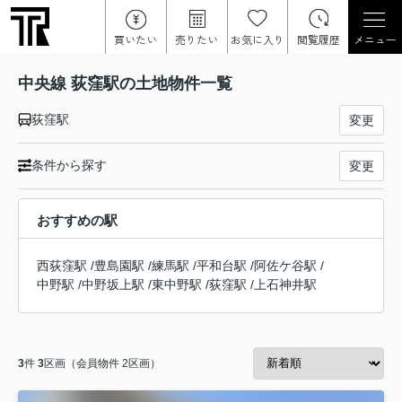
買いたい
売りたい
お気に入り
閲覧履歴
メニュー
中央線 荻窪駅の土地物件一覧
荻窪駅
変更
条件から探す
変更
おすすめの駅
西荻窪駅
/
豊島園駅
/
練馬駅
/
平和台駅
/
阿佐ケ谷駅
/
中野駅
/
中野坂上駅
/
東中野駅
/
荻窪駅
/
上石神井駅
3
件
3
区画（会員物件 2区画）