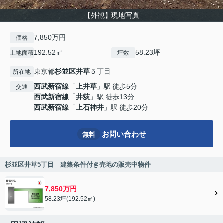
【外観】現地写真
7,850万円
価格
192.52㎡
58.23坪
土地面積
坪数
東京都
杉並区
井草
５丁目
所在地
西武新宿線
「
上井草
」駅 徒歩5分
交通
西武新宿線
「
井荻
」駅 徒歩13分
西武新宿線
「
上石神井
」駅 徒歩20分
お問い合わせ
無料
杉並区井草5丁目 建築条件付き売地の販売中物件
7,850万円
58.23坪(192.52㎡)