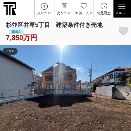
買いたい
売りたい
お気に入り
閲覧履歴
メニュー
杉並区井草5丁目 建築条件付き売地
募集1
7,850万円
1
/
14