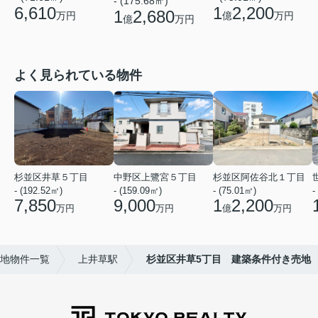
- (175.68㎡)
6,610
1
2,200
1
2,680
万円
億
万円
億
万円
よく見られている物件
杉並区井草５丁目
中野区上鷺宮５丁目
杉並区阿佐谷北１丁目
- (192.52㎡)
- (159.09㎡)
- (75.01㎡)
-
7,850
9,000
1
2,200
万円
万円
億
万円
地物件一覧
上井草駅
杉並区井草5丁目 建築条件付き売地