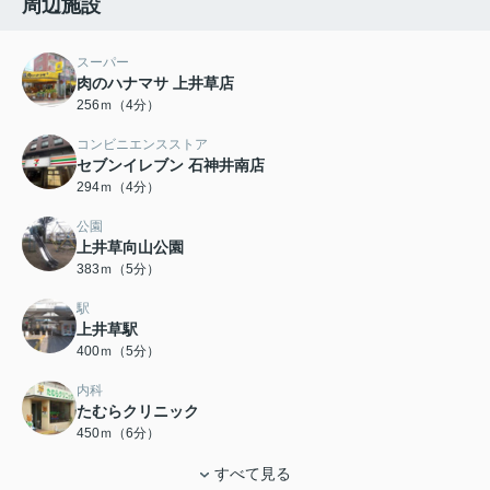
周辺施設
スーパー
肉のハナマサ 上井草店
256ｍ（4分）
コンビニエンスストア
セブンイレブン 石神井南店
294ｍ（4分）
公園
上井草向山公園
383ｍ（5分）
駅
上井草駅
400ｍ（5分）
内科
たむらクリニック
450ｍ（6分）
すべて見る