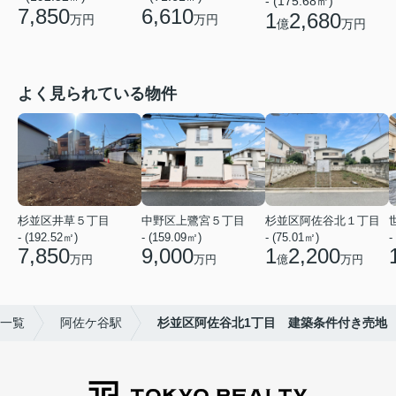
- (175.68㎡)
7,850
6,610
1
2,680
万円
万円
億
万円
よく見られている物件
杉並区井草５丁目
中野区上鷺宮５丁目
杉並区阿佐谷北１丁目
- (192.52㎡)
- (159.09㎡)
- (75.01㎡)
-
7,850
9,000
1
2,200
万円
万円
億
万円
一覧
阿佐ケ谷駅
杉並区阿佐谷北1丁目 建築条件付き売地