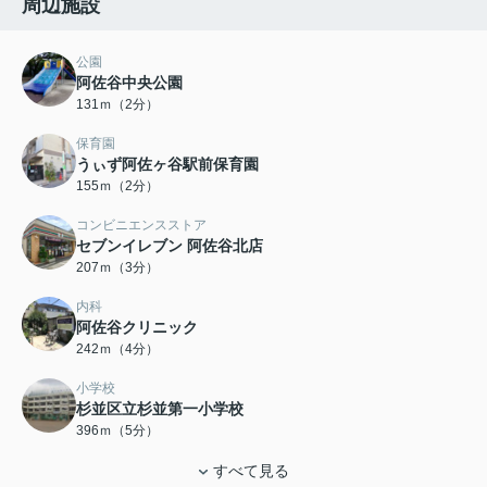
周辺施設
公園
阿佐谷中央公園
131ｍ（2分）
保育園
うぃず阿佐ヶ谷駅前保育園
155ｍ（2分）
コンビニエンスストア
セブンイレブン 阿佐谷北店
207ｍ（3分）
内科
阿佐谷クリニック
242ｍ（4分）
小学校
杉並区立杉並第一小学校
396ｍ（5分）
すべて見る