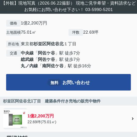
【外観】現地写真（2026.06.22撮影） 現地ご見学希望・資料請求など
お気軽にお問い合わせ下さい！ 03-5990-5201
1億2,200万円
価格
75.01㎡
22.69坪
土地面積
坪数
東京都
杉並区
阿佐谷北
１丁目
所在地
中央線
「
阿佐ケ谷
」駅 徒歩7分
交通
総武線
「
阿佐ケ谷
」駅 徒歩7分
丸ノ内線
「
南阿佐ケ谷
」駅 徒歩16分
お問い合わせ
無料
杉並区阿佐谷北1丁目 建築条件付き売地の販売中物件
1億2,200万円
22.69坪(75.01㎡)