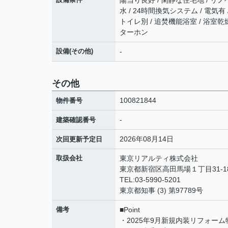
陽当り良好 / 閑静な住宅地 / リノベ
水 / 24時間換気システム / 電気有
トイレ別 / 追焚機能浴室 / 浴室乾燥
ターホン
設備(その他)
-
その他
100821844
物件番号
-
建築確認番号
2026年08月14日
次回更新予定日
取扱会社
東京リアルティ株式会社
東京都新宿区高田馬場１丁目31-1
TEL:03-5990-5201
東京都知事 (3) 第97789号
備考
■Point
・2025年9月新規内装リフォーム