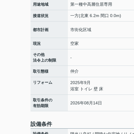
第一種中高層住居専用
用途地域
一方(北東 6.2m 間口 0.0m)
接道状況
市街化区域
都市計画
空家
現況
その他
-
法令上の制限
仲介
取引態様
リフォーム
2025年9月
浴室 トイレ 壁 床
取引条件の
2026年08月14日
有効期限
設備条件
設備条件