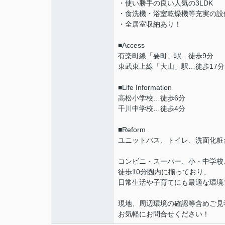
・使い勝手の良い人気の3LDK
・食洗機・浴室乾燥機等充実の設
・全居室収納あり！
■Access
有楽町線「要町」駅…徒歩9分
東武東上線「大山」駅…徒歩17分
■Life Information
高松小学校…徒歩6分
千川中学校…徒歩4分
■Reform
ユニットバス、トイレ、洗面化粧
コンビニ・スーパー、小・中学校
徒歩10分圏内に揃っており、
日常生活や子育てにも最適な環境
現地、周辺環境の確認等含めご見
お気軽にお問合せください！