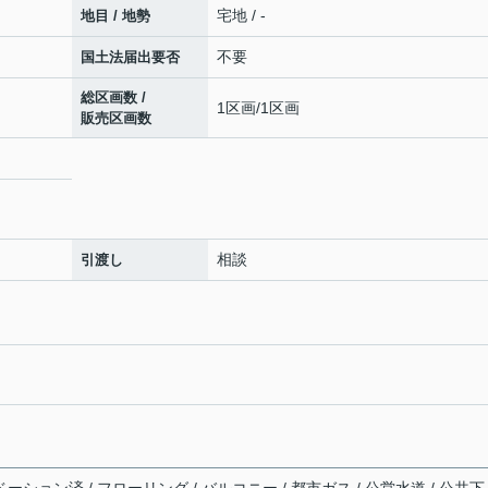
宅地 / -
地目 / 地勢
不要
国土法届出要否
総区画数 /
1区画/1区画
販売区画数
相談
引渡し