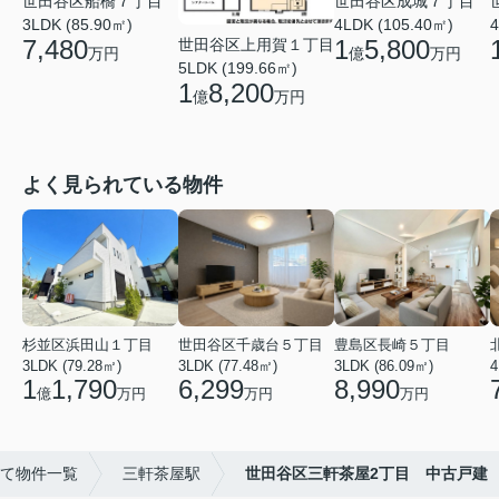
世田谷区成城７丁目
世田谷区船橋７丁目
4LDK (105.40㎡)
3LDK (85.90㎡)
4
1
5,800
7,480
世田谷区上用賀１丁目
億
万円
万円
5LDK (199.66㎡)
1
8,200
億
万円
よく見られている物件
杉並区浜田山１丁目
世田谷区千歳台５丁目
豊島区長崎５丁目
3LDK (79.28㎡)
3LDK (77.48㎡)
3LDK (86.09㎡)
4
1
1,790
6,299
8,990
億
万円
万円
万円
て物件一覧
三軒茶屋駅
世田谷区三軒茶屋2丁目 中古戸建