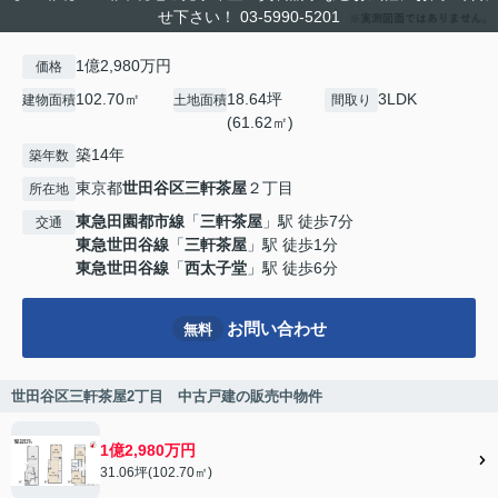
せ下さい！ 03-5990-5201
1億2,980万円
価格
102.70㎡
18.64坪
3LDK
建物面積
土地面積
間取り
(61.62㎡)
築14年
築年数
東京都
世田谷区
三軒茶屋
２丁目
所在地
東急田園都市線
「
三軒茶屋
」駅 徒歩7分
交通
東急世田谷線
「
三軒茶屋
」駅 徒歩1分
東急世田谷線
「
西太子堂
」駅 徒歩6分
お問い合わせ
無料
世田谷区三軒茶屋2丁目 中古戸建の販売中物件
1億2,980万円
31.06坪(102.70㎡)