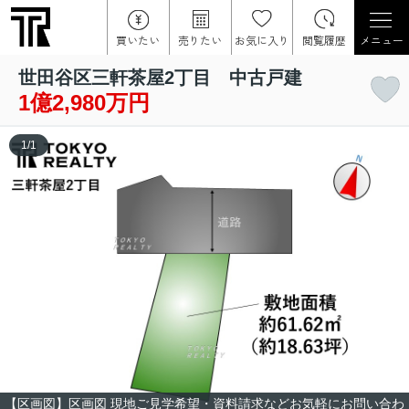
買いたい
売りたい
お気に入り
閲覧履歴
メニュー
世田谷区三軒茶屋2丁目 中古戸建
1億2,980万円
1
/
1
【区画図】区画図 現地ご見学希望・資料請求などお気軽にお問い合わ