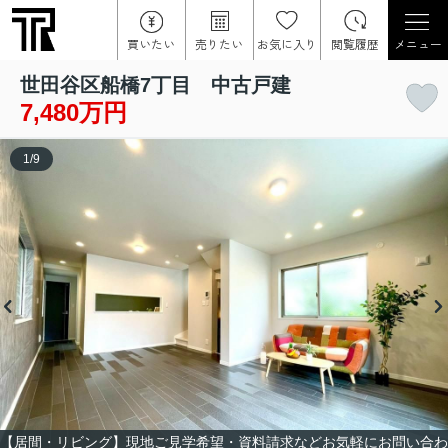
買いたい
売りたい
お気に入り
閲覧履歴
メニュー
世田谷区船橋7丁目 中古戸建
7,480万円
1
/
9
【居間・リビング】現地ご見学希望・資料請求などお気軽にお問い合わ