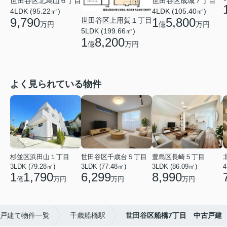
世田谷区成城７丁目
世田谷区北烏山６丁目
4LDK (105.40㎡)
4LDK (95.22㎡)
1
5,800
9,790
世田谷区上用賀１丁目
億
万円
万円
5LDK (199.66㎡)
1
8,200
億
万円
よく見られている物件
杉並区浜田山１丁目
世田谷区千歳台５丁目
豊島区長崎５丁目
3LDK (79.28㎡)
3LDK (77.48㎡)
3LDK (86.09㎡)
4
1
1,790
6,299
8,990
億
万円
万円
万円
戸建て物件一覧
千歳船橋駅
世田谷区船橋7丁目 中古戸建