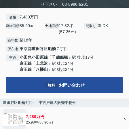
せ下さい！ 03-5990-5201
7,480万円
価格
85.90㎡
17.32坪
3LDK
建物面積
土地面積
間取り
(57.26㎡)
築18年
築年数
東京都
世田谷区
船橋
７丁目
所在地
小田急小田原線
「
千歳船橋
」駅 徒歩17分
交通
京王線
「
上北沢
」駅 徒歩24分
京王線
「
八幡山
」駅 徒歩24分
お問い合わせ
無料
世田谷区船橋7丁目 中古戸建の販売中物件
7,480万円
25.98坪(85.90㎡)