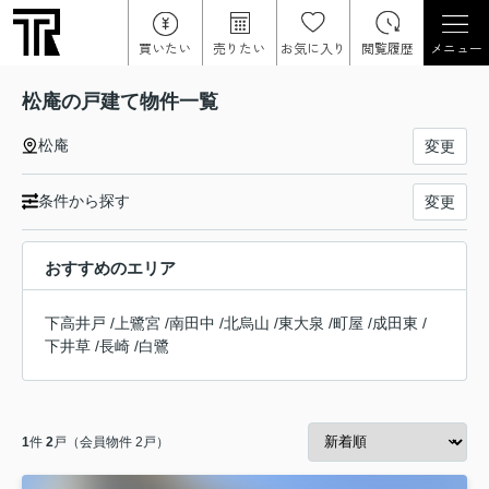
買いたい
売りたい
お気に入り
閲覧履歴
メニュー
松庵の戸建て物件一覧
松庵
変更
条件から探す
変更
おすすめのエリア
下高井戸
/
上鷺宮
/
南田中
/
北烏山
/
東大泉
/
町屋
/
成田東
/
下井草
/
長崎
/
白鷺
1
件
2
戸（会員物件 2戸）