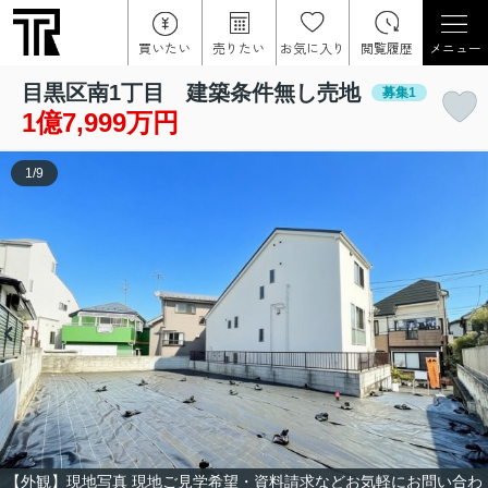
買いたい
売りたい
お気に入り
閲覧履歴
メニュー
目黒区南1丁目 建築条件無し売地
募集1
1億7,999万円
1
/
9
【外観】現地写真 現地ご見学希望・資料請求などお気軽にお問い合わ