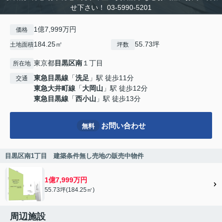
せ下さい！ 03-5990-5201
1億7,999万円
価格
184.25㎡
55.73坪
土地面積
坪数
東京都
目黒区
南
１丁目
所在地
東急目黒線
「
洗足
」駅 徒歩11分
交通
東急大井町線
「
大岡山
」駅 徒歩12分
東急目黒線
「
西小山
」駅 徒歩13分
お問い合わせ
無料
目黒区南1丁目 建築条件無し売地の販売中物件
1億7,999万円
55.73坪(184.25㎡)
周辺施設