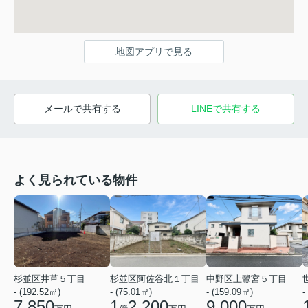
地図アプリで見る
メールで共有する
LINEで共有する
よく見られている物件
杉並区井草５丁目
杉並区阿佐谷北１丁目
中野区上鷺宮５丁目
- (192.52㎡)
- (75.01㎡)
- (159.09㎡)
-
7,850
1
2,200
9,000