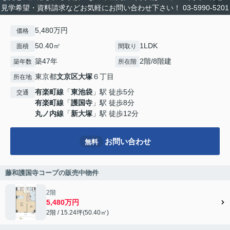
見学希望・資料請求などお気軽にお問い合わせ下さい！ 03-5990-5201
5,480万円
価格
50.40㎡
1LDK
面積
間取り
築47年
2階/8階建
築年数
所在階
東京都
文京区
大塚
６丁目
所在地
有楽町線
「
東池袋
」駅 徒歩5分
交通
有楽町線
「
護国寺
」駅 徒歩8分
丸ノ内線
「
新大塚
」駅 徒歩12分
お問い合わせ
無料
藤和護国寺コープの販売中物件
2階
5,480万円
2階 / 15.24坪(50.40㎡)