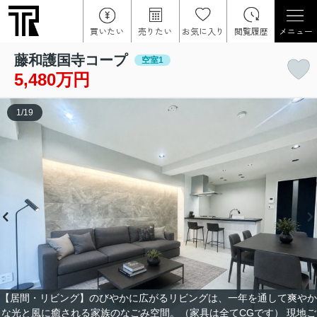
買いたい
売りたい
お気に入り
閲覧履歴
メニュー
藤和護国寺コープ
空室1
5,480万円
1
/
19
【居間・リビング】のびやかに広がるリビングは、一年を通して爽やか
な光と風に癒される家族のなごみ空間。（家具は全てCGです） 現地ご