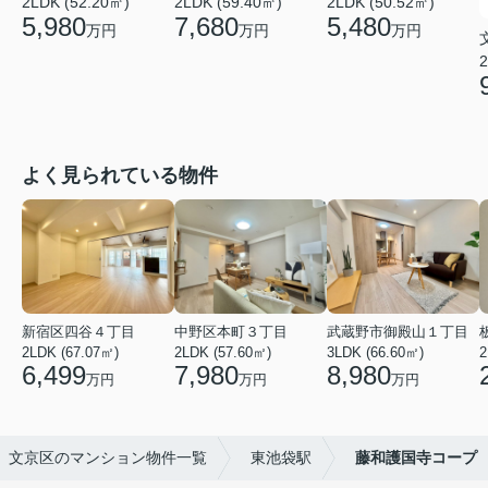
2LDK (59.40㎡)
2LDK (52.20㎡)
2LDK (50.52㎡)
7,680
5,980
5,480
万円
万円
万円
2
よく見られている物件
新宿区四谷４丁目
中野区本町３丁目
武蔵野市御殿山１丁目
2LDK (67.07㎡)
2LDK (57.60㎡)
3LDK (66.60㎡)
2
6,499
7,980
8,980
万円
万円
万円
文京区のマンション物件一覧
東池袋駅
藤和護国寺コープ