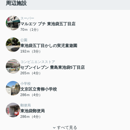
周辺施設
スーパー
マルエツ プチ 東池袋五丁目店
70ｍ（1分）
公園
東池袋五丁目かしの実児童遊園
192ｍ（3分）
コンビニエンスストア
セブンイレブン 豊島東池袋5丁目店
265ｍ（4分）
小学校
文京区立青柳小学校
286ｍ（4分）
郵便局
東池袋郵便局
286ｍ（4分）
すべて見る