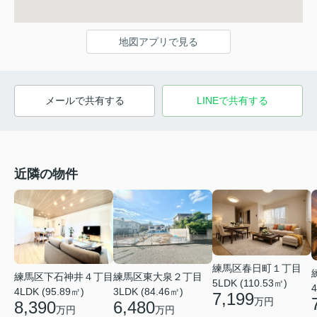
地図アプリで見る
メールで共有する
LINEで共有する
近隣の物件
練馬区春日町１丁目
練馬区下石神井４丁目
練馬区東大泉２丁目
5LDK (110.53㎡)
4
4LDK (95.89㎡)
3LDK (84.46㎡)
7,199
万円
8,390
6,480
万円
万円