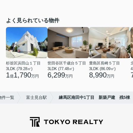
よく見られている物件
杉並区浜田山１丁目
世田谷区千歳台５丁目
豊島区長崎５丁目
3LDK (79.28㎡)
3LDK (77.48㎡)
3LDK (86.09㎡)
4
1
1,790
6,299
8,990
億
万円
万円
万円
物件一覧
富士見台駅
練馬区南田中1丁目 新築戸建 残5棟