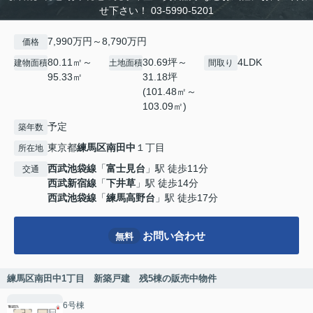
せ下さい！ 03-5990-5201
7,990万円～8,790万円
価格
80.11㎡～
30.69坪～
4LDK
建物面積
土地面積
間取り
95.33㎡
31.18坪
(101.48㎡～
103.09㎡)
予定
築年数
東京都
練馬区
南田中
１丁目
所在地
西武池袋線
「
富士見台
」駅 徒歩11分
交通
西武新宿線
「
下井草
」駅 徒歩14分
西武池袋線
「
練馬高野台
」駅 徒歩17分
お問い合わせ
無料
練馬区南田中1丁目 新築戸建 残5棟の販売中物件
6号棟