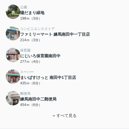
公園
陽だまり緑地
198ｍ（3分）
コンビニエンスストア
ファミリーマート 練馬南田中一丁目店
214ｍ（3分）
保育園
にじいろ保育園南田中
277ｍ（4分）
スーパー
まいばすけっと 南田中1丁目店
435ｍ（6分）
郵便局
練馬南田中二郵便局
454ｍ（6分）
すべて見る