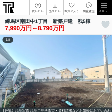
買いたい
売りたい
お気に入り
閲覧履歴
メニュー
練馬区南田中1丁目 新築戸建 残5棟
7,990万円～8,790万円
1
/
8
【外観】現地写真 現地ご見学希望・資料請求などお気軽にお問い合わ