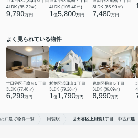
世田谷区成城７丁目
世田谷区船橋７丁目
世田谷区北烏山６丁目
4LDK (105.40㎡)
3LDK (85.90㎡)
4LDK (95.22㎡)
1
5,800
7,480
9,790
億
万円
万円
万円
よく見られている物件
世田谷区千歳台５丁目
杉並区浜田山１丁目
豊島区長崎５丁目
3LDK (77.48㎡)
3LDK (79.28㎡)
3LDK (86.09㎡)
4
6,299
1
1,790
8,990
万円
億
万円
万円
の戸建て物件一覧
用賀駅
世田谷区上用賀1丁目 中古戸建