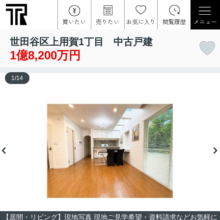
買いたい
売りたい
お気に入り
閲覧履歴
メニュー
世田谷区上用賀1丁目 中古戸建
1億8,200万円
1
/
14
【居間・リビング】現地写真 現地ご見学希望・資料請求などお気軽に