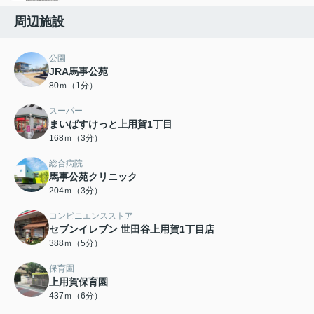
周辺施設
公園
JRA馬事公苑
80ｍ（1分）
スーパー
まいばすけっと上用賀1丁目
168ｍ（3分）
総合病院
馬事公苑クリニック
204ｍ（3分）
コンビニエンスストア
セブンイレブン 世田谷上用賀1丁目店
388ｍ（5分）
保育園
上用賀保育園
437ｍ（6分）