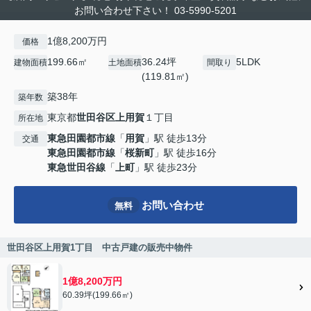
お問い合わせ下さい！ 03-5990-5201
1億8,200万円
価格
199.66㎡
36.24坪
5LDK
建物面積
土地面積
間取り
(119.81㎡)
築38年
築年数
東京都
世田谷区
上用賀
１丁目
所在地
東急田園都市線
「
用賀
」駅 徒歩13分
交通
東急田園都市線
「
桜新町
」駅 徒歩16分
東急世田谷線
「
上町
」駅 徒歩23分
お問い合わせ
無料
世田谷区上用賀1丁目 中古戸建の販売中物件
1億8,200万円
60.39坪(199.66㎡)