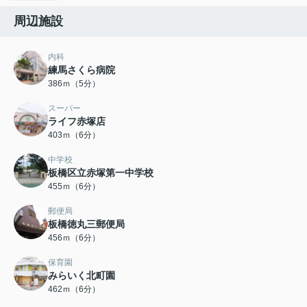
周辺施設
内科
練馬さくら病院
386ｍ（5分）
スーパー
ライフ赤塚店
403ｍ（6分）
中学校
板橋区立赤塚第一中学校
455ｍ（6分）
郵便局
板橋徳丸三郵便局
456ｍ（6分）
保育園
みらいく北町園
462ｍ（6分）