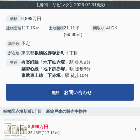
【居間・リビング】2026.07.31撮影
8,899万円
価格
117.15㎡
21.11坪
4LDK
建物面積
土地面積
間取り
(69.80㎡)
予定
築年数
東京都
板橋区
赤塚新町
１丁目
所在地
有楽町線
「
地下鉄赤塚
」駅 徒歩9分
交通
副都心線
「
地下鉄赤塚
」駅 徒歩9分
東武東上線
「
下赤塚
」駅 徒歩10分
お問い合わせ
無料
板橋区赤塚新町1丁目 新築戸建の販売中物件
8,899万円
35.43坪(117.15㎡)