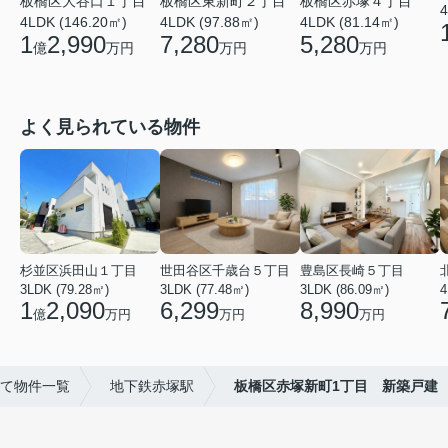
板橋区東新町２丁目
板橋区赤塚４丁目
板橋区大谷口１丁目
4
4LDK (97.88㎡)
4LDK (81.14㎡)
4LDK (146.20㎡)
7,280
5,280
1
2,990
万円
万円
億
万円
よく見られている物件
杉並区浜田山１丁目
世田谷区千歳台５丁目
豊島区長崎５丁目
3LDK (79.28㎡)
3LDK (77.48㎡)
3LDK (86.09㎡)
4
1
2,090
6,299
8,990
億
万円
万円
万円
て物件一覧
地下鉄赤塚駅
板橋区赤塚新町1丁目 新築戸建