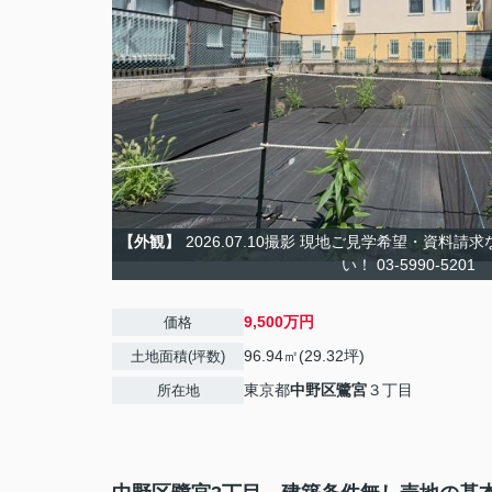
【外観】
2026.07.10撮影 現地ご見学希望・資料
い！ 03-5990-5201
9,500万円
価格
96.94㎡(29.32坪)
土地面積(坪数)
東京都
中野区
鷺宮
３丁目
所在地