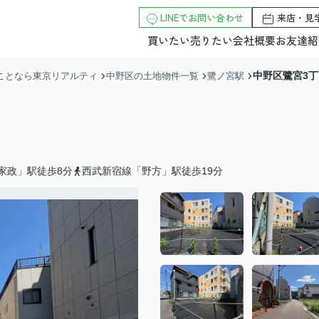
LINEでお問い合わせ
来店・見
買いたい
売りたい
会社概要
お友達紹
中野区鷺宮3
のことなら東京リアルティ
中野区の土地物件一覧
鷺ノ宮駅
家政」駅徒歩8分
西武新宿線「野方」駅徒歩19分