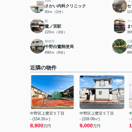
内科
コ
さかい内科クリニック
セ
93ｍ（2分）
1
駅
ス
鷺ノ宮駅
ま
220ｍ（3分）
3
郵便局
公
中野白鷺郵便局
白
690ｍ（9分）
9
近隣の物件
中野区上鷺宮５丁目
中野区上鷺宮５丁目
- (154.20㎡)
- (159.09㎡)
-
8,900
9,000
1
万円
万円