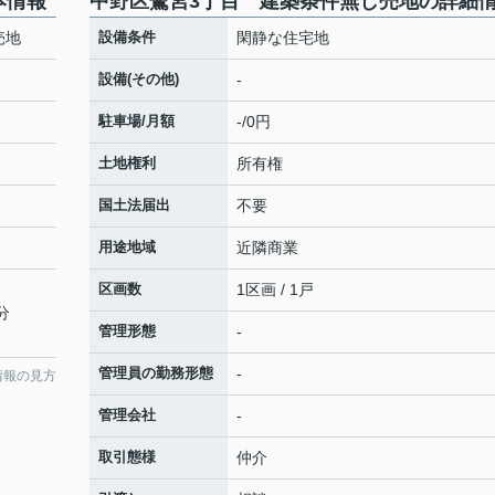
本情報
中野区鷺宮3丁目 建築条件無し売地の詳細
売地
設備条件
閑静な住宅地
設備(その他)
-
駐車場/月額
-/0円
土地権利
所有権
国土法届出
不要
用途地域
近隣商業
区画数
1区画 / 1戸
分
管理形態
-
管理員の勤務形態
-
情報の見方
管理会社
-
取引態様
仲介