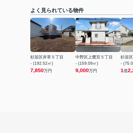
よく見られている物件
杉並区井草５丁目
中野区上鷺宮５丁目
杉並区
- (192.52㎡)
- (159.09㎡)
- (75.
7,850
9,000
1
2,
万円
万円
億