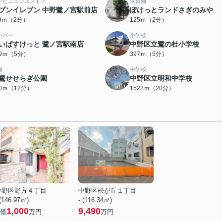
ンビニエンスストア
保育園
ブンイレブン 中野鷺ノ宮駅前店
ぽけっとランドさぎのみや
19ｍ（2分）
125ｍ（2分）
ーパー
小学校
いばすけっと 鷺ノ宮駅南店
中野区立鷺の杜小学校
69ｍ（5分）
397ｍ（5分）
園
中学校
鷺せせらぎ公園
中野区立明和中学校
60ｍ（12分）
1522ｍ（20分）
中野区野方４丁目
中野区松が丘１丁目
 (146.97㎡)
- (116.34㎡)
1,000
9,490
億
万円
万円