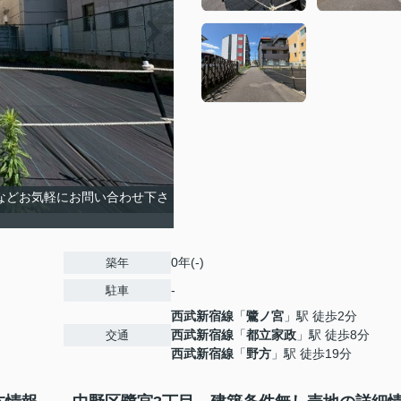
請求などお気軽にお問い合わせ下さ
0年(-)
築年
-
駐車
西武新宿線
「
鷺ノ宮
」駅 徒歩2分
西武新宿線
「
都立家政
」駅 徒歩8分
交通
西武新宿線
「
野方
」駅 徒歩19分