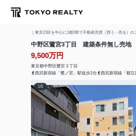
｜東京23区を中心に1都3県で不動産売買（買う・売る）
中野区鷺宮3丁目 建築条件無し売地
9,500万円
東京都
中野区
鷺宮
３丁目
西武新宿線「鷺ノ宮」駅徒歩2分
西武新宿線「都立
1
/
5