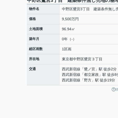
中野区鷺宮3丁目 建築条件無し売地の基
物件名
中野区鷺宮3丁目 建築条件無し
価格
9,500万円
土地面積
96.94㎡
築年月
0年（-）
総区画数
1区画
所在地
東京都
中野区
鷺宮
３丁目
交通
西武新宿線
「
鷺ノ宮
」駅 徒歩2分
西武新宿線
「
都立家政
」駅 徒歩8
西武新宿線
「
野方
」駅 徒歩19分