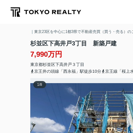
｜東京23区を中心に1都3県で不動産売買（買う・売る）
杉並区下高井戸3丁目 新築戸建
7,990万円
東京都
杉並区
下高井戸
３丁目
京王井の頭線「西永福」駅徒歩10分
京王線「桜上水
1
/
8