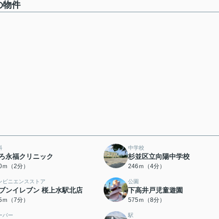
の物件
科
中学校
ろ永福クリニック
杉並区立向陽中学校
20ｍ（2分）
246ｍ（4分）
ンビニエンスストア
公園
ブンイレブン 桜上水駅北店
下高井戸児童遊園
35ｍ（7分）
575ｍ（8分）
ーパー
駅