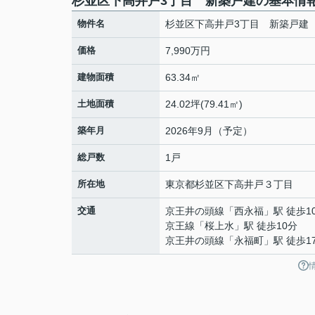
杉並区下高井戸3丁目 新築戸建の基本情
物件名
杉並区下高井戸3丁目 新築戸建
価格
7,990万円
建物面積
63.34㎡
土地面積
24.02坪(79.41㎡)
築年月
2026年9月（予定）
総戸数
1戸
所在地
東京都
杉並区
下高井戸
３丁目
交通
京王井の頭線
「
西永福
」駅 徒歩1
京王線
「
桜上水
」駅 徒歩10分
京王井の頭線
「
永福町
」駅 徒歩1