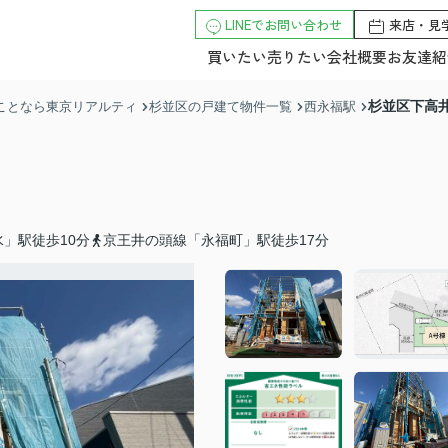
LINEでお問い合わせ
来店・見
買いたい
売りたい
会社概要
お友達紹
杉並区下高
のことなら東京リアルティ
杉並区の戸建て物件一覧
西永福駅
」駅徒歩10分
京王井の頭線「永福町」駅徒歩17分