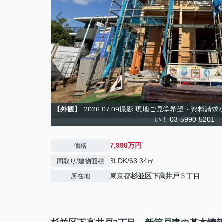
【外観】
2026.07.09撮影 現地ご見学希望・資料
い！ 03-5990-5201
7,990万円
価格
3LDK/63.34㎡
間取り/建物面積
東京都
杉並区
下高井戸
３丁目
所在地